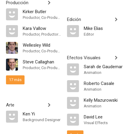
Producción
Kirker Butler
Productor, Co-Productor, Co-Productor Ejecutivo, Consultor de Producción, Productor Supervisor
Edición
Kara Vallow
Mike Elias
Productor, Productor Ejecutivo
Editor
Wellesley Wild
Productor, Co-Productor, Co-Productor Ejecutivo, Productor Ejecutivo, Consultor de Producción, Productor Supervisor
Efectos Visuales
Steve Callaghan
Sarah de Gaudemar
Productor, Co-Productor, Co-Productor Ejecutivo, Productor Ejecutivo
Animation
17 más
Roberto Casale
Animation
Kelly Mazurowski
Arte
Animation
Ken Yi
David Lee
Background Designer
Visual Effects