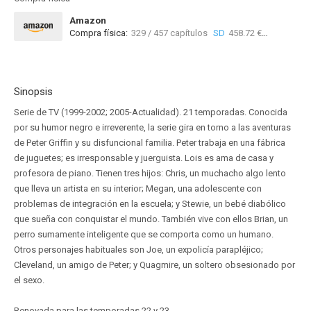
Amazon
Compra física:
329 / 457 capítulos
SD
458.72 €
Sinopsis
Serie de TV (1999-2002; 2005-Actualidad). 21 temporadas. Conocida
por su humor negro e irreverente, la serie gira en torno a las aventuras
de Peter Griffin y su disfuncional familia. Peter trabaja en una fábrica
de juguetes; es irresponsable y juerguista. Lois es ama de casa y
profesora de piano. Tienen tres hijos: Chris, un muchacho algo lento
que lleva un artista en su interior; Megan, una adolescente con
problemas de integración en la escuela; y Stewie, un bebé diabólico
que sueña con conquistar el mundo. También vive con ellos Brian, un
perro sumamente inteligente que se comporta como un humano.
Otros personajes habituales son Joe, un expolicía parapléjico;
Cleveland, un amigo de Peter; y Quagmire, un soltero obsesionado por
el sexo.
Renovada para las temporadas 22 y 23.