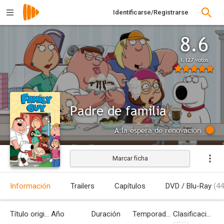
Identificarse/Registrarse
8.6
1.127 votos
Padre de familia
A la espera de renovación
Marcar ficha
Información
Trailers
Capítulos
DVD / Blu-Ray
(44
Título original
Año
Duración
Temporadas
Clasificación por edades