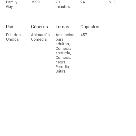
Family
1999
20
24
16+
Guy
minutos
País
Géneros
Temas
Capítulos
Estados
Animación
,
Animación
457
Unidos
Comedia
para
adultos
,
Comedia
absurda
,
Comedia
negra
,
Parodia
,
Sátira