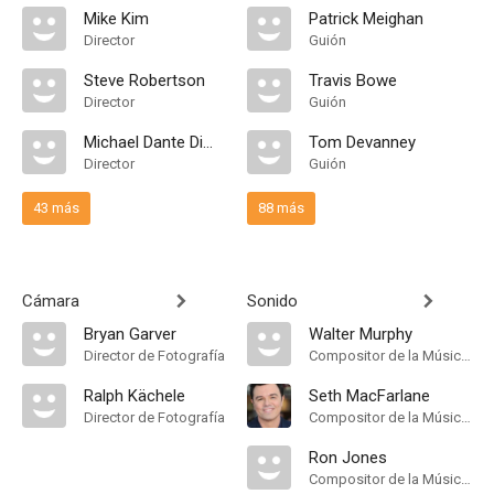
Mike Kim
Patrick Meighan
Director
Guión
Steve Robertson
Travis Bowe
Director
Guión
Michael Dante DiMartino
Tom Devanney
Director
Guión
43 más
88 más
Cámara
Sonido
Bryan Garver
Walter Murphy
Director de Fotografía
Compositor de la Música Original, Música
Ralph Kächele
Seth MacFarlane
Director de Fotografía
Compositor de la Música Original
Ron Jones
Compositor de la Música Original