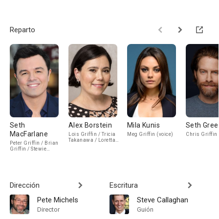
Reparto
Seth
Alex Borstein
Mila Kunis
Seth Gree
MacFarlane
Lois Griffin / Tricia
Meg Griffin (voice)
Chris Griffin 
Takanawa / Loretta
Peter Griffin / Brian
Brown / Barbara
Griffin / Stewie
Pewterschmidt
Griffin / Glenn
(voice)
Quagmire (voice)
Dirección
Escritura
Pete Michels
Steve Callaghan
Director
Guión