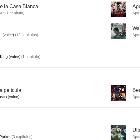
de la Casa Blanca
7.1
Age
elt
(
1
capítulo
)
Apa
Phineas y Ferb
Chicago Fire
Big Mo
--
Wac
 (voice)
(
13
capítulos
)
Apa
8.5
8.4
King (voice)
(
1
capítulo
)
a película
7.0
Bea
osco (voice)
Apa
The Good Fight
Veep
The Clo
8.2
8.2
8.1
Ult
Parker
(
3
capítulos
)
Apa