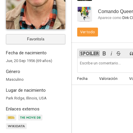
7.8
Comando Queer
Aparece como
Dirk C
Ver todo
Imborrable
Favorito/a
8.0
Fecha de nacimiento
Jue, 20 Sep 1956 (69 años)
Género
Fecha
Valoración
V
Masculino
Lugar de nacimiento
Park Ridge, Illinois, USA
Black-ish
Enlaces externos
7.1