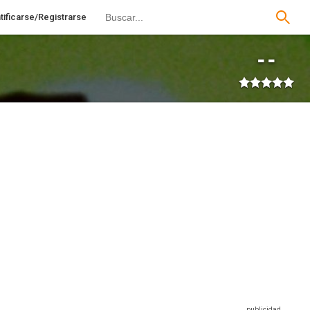
tificarse/Registrarse
--