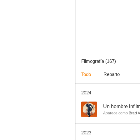
Mujeres desesperadas
8.7
Filmografía (167)
Todo
Reparto
2024
Chuck
8.6
7.3
Un hombre infilt
Aparece como
Brad V
2023