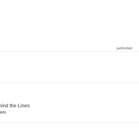
r
Entourage: El séquito
Larry David (Curb Your Enthusiasm)
8.6
8.6
8.6
Navy, investigación criminal (NCIS)
Monk
La leyenda de Korra
8.5
8.5
8.5
ind the Lines
arto