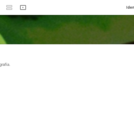
Iden
rafía.