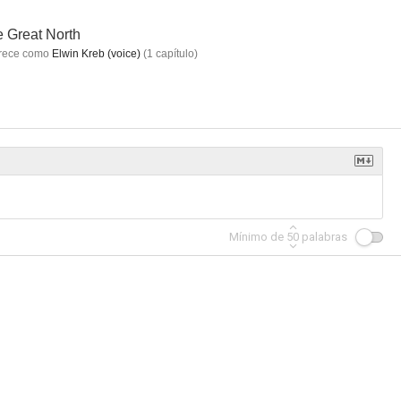
 Great North
rece como
Elwin Kreb (voice)
(
1
capítulo
)
etos
Padre Made in USA
F Is for Family
7.7
7.4
7.3
Mínimo de
50
palabras
Rockefeller Plaza (30 Rock)
Premonición
En la línea de fuego
6.7
6.7
6.4