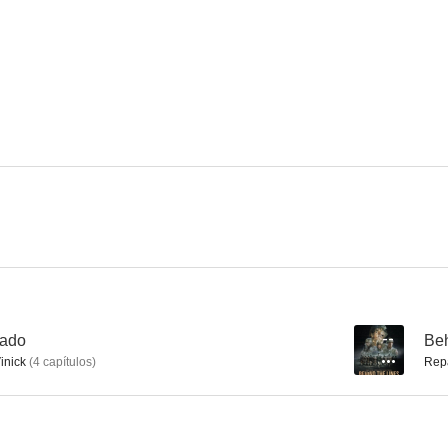
Archer
La liga de la justicia
Frasie
8.7
8.7
El arte de vivir bajo la lluvia
Psych
8.6
8.5
rado
--
Beh
inick
(
4
capítulos
)
Rep