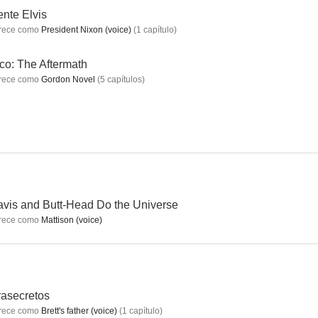
nte Elvis
rece como
President Nixon (voice)
(
1
capítulo
)
uth
Bob's Burgers
Doctora en Alabama
o: The Aftermath
rece como
Gordon Novel
(
5
capítulos
)
8.4
8.3
8.3
vis and Butt-Head Do the Universe
rece como
Mattison (voice)
ser
Kim Possible
Love, Death + Robots
8.1
8.1
8.0
rasecretos
rece como
Brett's father (voice)
(
1
capítulo
)