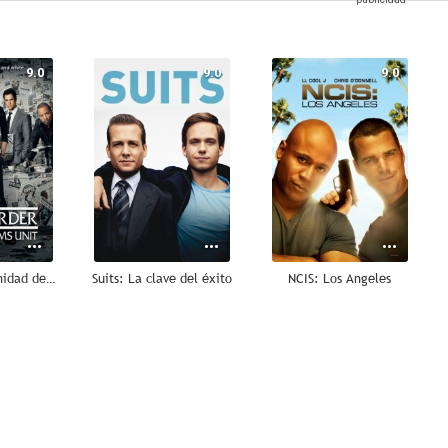
9.0
9.0
9.0
Ley y orden: Unidad de Víctimas Especiales
Suits: La clave del éxito
NCIS: Los Angeles
8.8
8.7
8.7