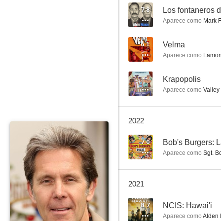
7.8
Los fontaneros 
Aparece como
Mark F
Padre de familia
6.1
Velma
Aparece como
Lamont
8.5
--
Krapopolis
Aparece como
Valley 
2022
7.0
Bob's Burgers: L
Aparece como
Sgt. B
The Good Wife
8.2
2021
8.7
NCIS: Hawai'i
Aparece como
Alden 