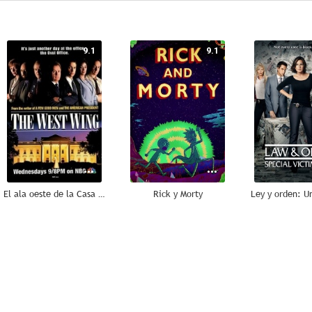
9.1
9.1
El ala oeste de la Casa Blanca
Rick y Morty
8.8
8.8