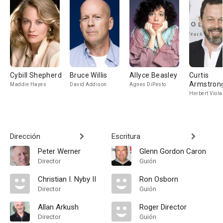
Cybill Shepherd
Bruce Willis
Allyce Beasley
Curtis
Armstron
Maddie Hayes
David Addison
Agnes DiPesto
Herbert Viola
Dirección
Escritura
Peter Werner
Glenn Gordon Caron
Director
Guión
Christian I. Nyby II
Ron Osborn
Director
Guión
Allan Arkush
Roger Director
Director
Guión