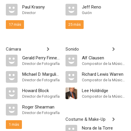
Paul Krasny
Jeff Reno
Director
Guión
17 más
25 más
Cámara
Sonido
Gerald Perry Finnerman
Alf Clausen
Director de Fotografía
Compositor de la Música Original, Música
Michael D. Margulies
Richard Lewis Warren
Director de Fotografía
Compositor de la Música Original, Música
Howard Block
Lee Holdridge
Director de Fotografía
Compositor de la Música Original, Main Title Theme Composer
Roger Shearman
Director de Fotografía
Costume & Make-Up
1 más
Nora de la Torre