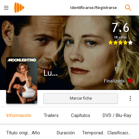
Identificarse/Registrarse
7.6
18 votos
Luz de luna
Finalizada
Marcar ficha
Información
Trailers
Capítulos
DVD / Blu-Ray
Título original
Año
Duración
Temporadas
Clasificación por edades