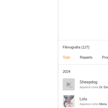
Frasier
8.4
Filmografía (127)
Todo
Reparto
Pro
2024
Sucesor designado
7.9
--
Sheepdog
Aparece como
Dr. El
--
Lola
Aparece como
Mona