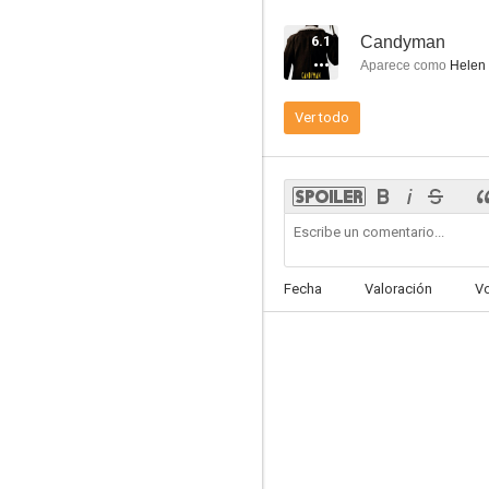
6.1
Candyman
Aparece como
Helen 
Ver todo
Dune
6.7
Fecha
Valoración
V
Entre copas
6.6