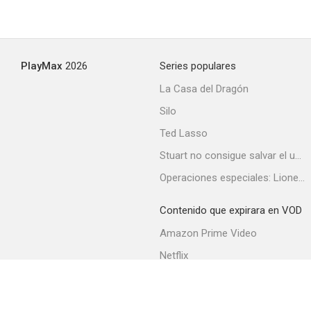
La universidad de los zombis
PlayMax
2026
Series populares
--
La Casa del Dragón
Silo
Ted Lasso
Stuart no consigue salvar el universo
Operaciones especiales: Lioness
Contenido que expirara en VOD
Lola
Amazon Prime Video
--
Netflix
Filmin
Movistar+