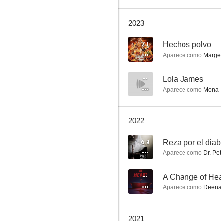
2023
CSI: Miami
7.1
Hechos polvo
Aparece como
Marge
7.3
--
Lola James
Aparece como
Mona
2022
6.9
Reza por el diab
Aparece como
Dr. Pe
La verdad sobre el caso Harry Quebert
7.1
--
A Change of Hea
Aparece como
Deen
2021