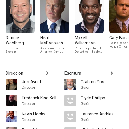
Donnie
Neal
Mykelti
Gary Basa
Wahlberg
McDonough
Williamson
Police Depar
Police Officer
Detective Joel
Assistant District
Police Department
Hechler
Stevens
Attorney David
Detective II Bobby
McNorris
'Fearless' Smith
Dirección
Escritura
Jon Avnet
Graham Yost
Director
Guión
Frederick King Keller
Clyde Phillips
Director
Guión
Kevin Hooks
Laurence Andries
Director
Guión