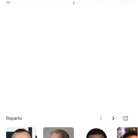
???
0
Reparto