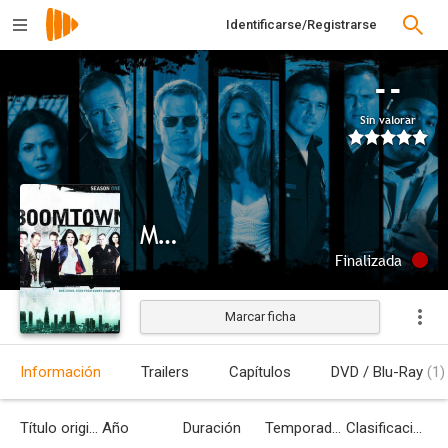
Identificarse/Registrarse
--
Sin valorar
Metrópolis
Finalizada
Marcar ficha
Información
Trailers
Capítulos
DVD / Blu-Ray
(1)
Título original
Año
Duración
Temporadas
Clasificación por edades