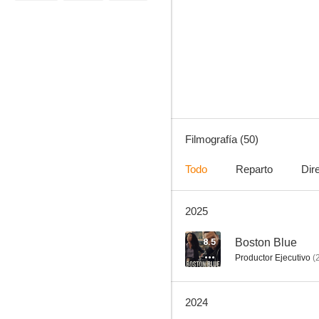
El sexto sentido
7.1
Filmografía (50)
Todo
Reparto
Dir
2025
Saw III
6.5
8.5
Boston Blue
Productor Ejecutivo
(
2024