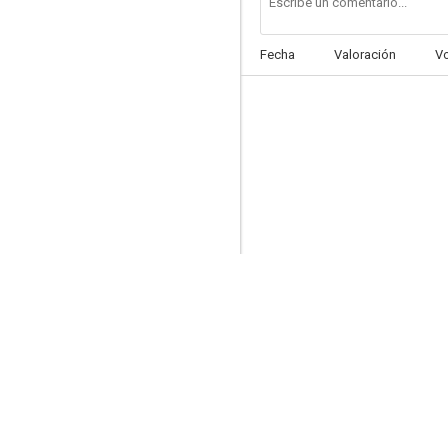
Fecha
Valoración
V
Boston Blue
6.8
The Kill Point
6.0