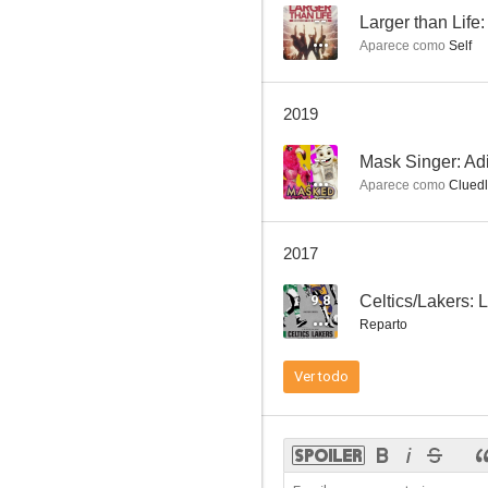
--
Larger than Life
Aparece como
Self
Silencio desde el mal (Dead Silence)
2019
10
--
Mask Singer: Ad
Aparece como
Clued
2017
9.8
Reparto
Bullet
Ver todo
8.5