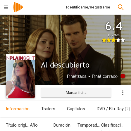
Identificarse/Registrarse
6.4
11 votos
Al descubierto
Finalizada • Final cerrado
Marcar ficha
Información
Trailers
Capítulos
DVD / Blu-Ray
(2)
Título original
Año
Duración
Temporadas
Clasificación por edades