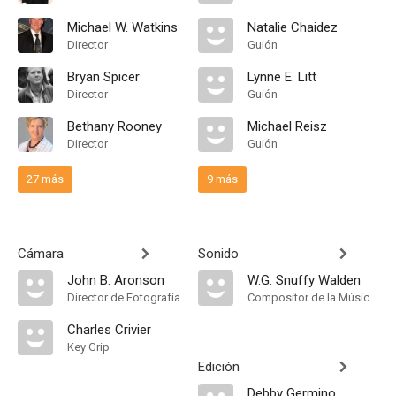
Michael W. Watkins
Natalie Chaidez
Director
Guión
Bryan Spicer
Lynne E. Litt
Director
Guión
Bethany Rooney
Michael Reisz
Director
Guión
27 más
9 más
Cámara
Sonido
John B. Aronson
W.G. Snuffy Walden
Director de Fotografía
Compositor de la Música Original
Charles Crivier
Key Grip
Edición
Debby Germino