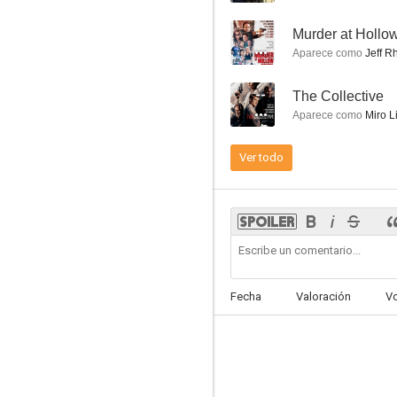
--
Murder at Hollo
Aparece como
Jeff R
--
The Collective
True Detective
Aparece como
Miro L
8.4
Ver todo
Fecha
Valoración
V
Vinyl
8.2