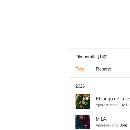
The Wire (Bajo escucha)
8.8
Filmografía (142)
Todo
Reparto
2026
Todo el mundo odia a Chris
8.7
6.0
El fuego de la 
Aparece como
CIA Di
--
M.I.A.
Aparece como
Boris 