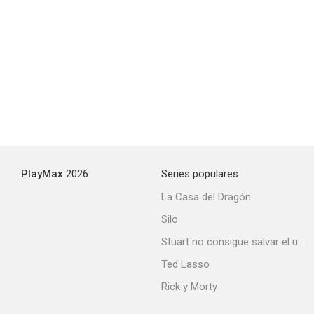
La última mirada
6.1
PlayMax
2026
Series populares
La Casa del Dragón
Silo
El principiante
Stuart no consigue salvar el universo
6.0
Ted Lasso
Rick y Morty