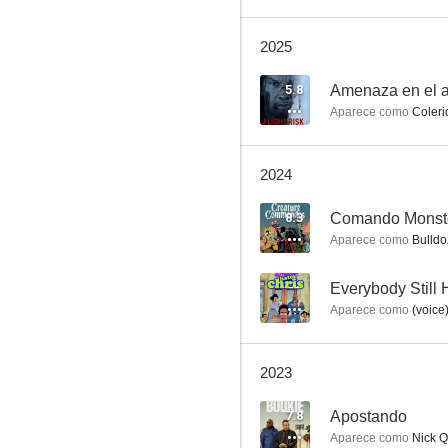
2025
CSI: Las Vegas
5.8
Amenaza en el a
Aparece como
Coleri
8.7
2024
8.3
Comando Monst
Aparece como
Bulldozer 
--
Everybody Still 
Aparece como
(voice
Will & Grace
8.5
2023
7.8
Apostando
Aparece como
Nick Q