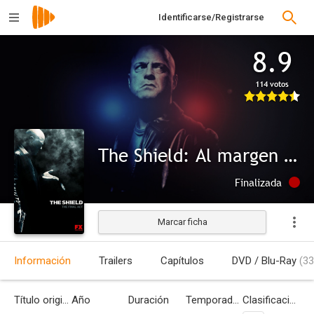
Identificarse/Registrarse
8.9
114 votos
The Shield: Al margen de la ley
Finalizada
Marcar ficha
Información
Trailers
Capítulos
DVD / Blu-Ray
(33
Título original
Año
Duración
Temporadas
Clasificación por edades