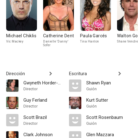
Michael Chiklis
Catherine Dent
Paula Garcés
Walton Go
Vic Mackey
Danielle 'Danny'
Tina Hanlon
Shane Vendre
Sofer
Dirección
Escritura
Gwyneth Horder-Payton
Shawn Ryan
Director
Guión
Guy Ferland
Kurt Sutter
Director
Guión
Scott Brazil
Scott Rosenbaum
Director
Guión
Clark Johnson
Glen Mazzara