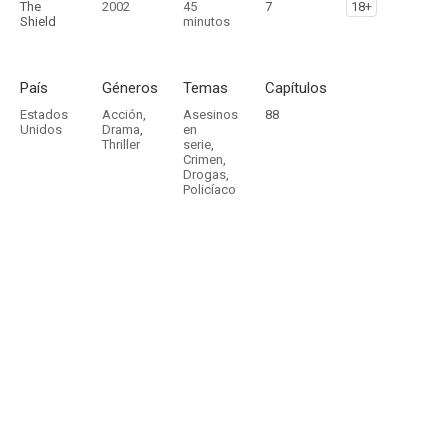
The
2002
45
7
18+
Shield
minutos
País
Géneros
Temas
Capítulos
Estados
Acción
,
Asesinos
88
Unidos
Drama
,
en
Thriller
serie
,
Crimen
,
Drogas
,
Policíaco