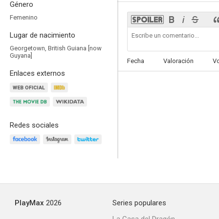
Género
Femenino
Lugar de nacimiento
Georgetown, British Guiana [now
Miami Vice - Corrupción en Miami
Guyana]
Fecha
Valoración
V
8.0
Enlaces externos
Redes sociales
Cuestión de honor
7.5
PlayMax
2026
Series populares