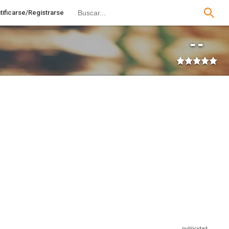
tificarse/Registrarse
--