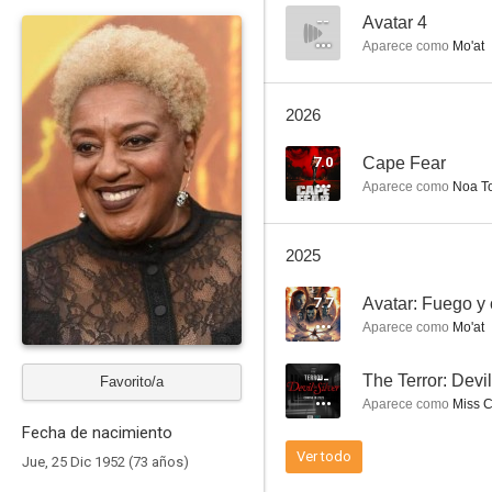
--
Avatar 4
Aparece como
Mo'at
NCIS: Nueva Orleans
2026
6.5
7.0
Cape Fear
Aparece como
Noa To
2025
7.7
Avatar: Fuego y
Aparece como
Mo'at
Aladdin y el rey de los ladrones
--
The Terror: Devil
Favorito/a
8.8
Aparece como
Miss C
Fecha de nacimiento
Ver todo
Jue, 25 Dic 1952 (73 años)