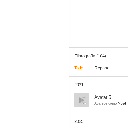
Navy, investigación criminal (NCIS)
8.2
Filmografía (104)
Todo
Reparto
2031
Avatar
7.7
--
Avatar 5
Aparece como
Mo'at
2029