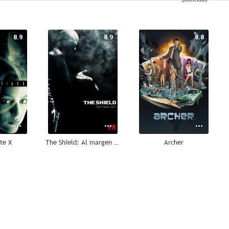
8.9
8.9
8.8
te X
The Shield: Al margen de la ley
Archer
8.4
8.4
8.3