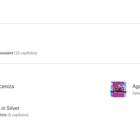
El problema de los 3 cuerpos
La huérfana
6.3
5.9
ussaint
(
10
capítulos
)
 ceniza
5.9
Ag
Apa
El fin de los días
Agárralo como puedas
Roboco
 in Silver
8.7
8.3
hris
(
6
capítulos
)