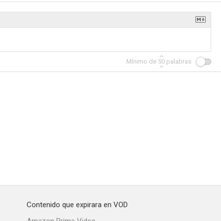
Las aventuras de Jackie Chan
El show de Bill Cosby
Batman: Asalto en Arkham
Mínimo de
50
palabras
7.6
7.6
7.5
ower
A través del tiempo
Avatar: La creación del mundo de Pandora
7.3
7.0
7.0
Contenido que expirara en VOD