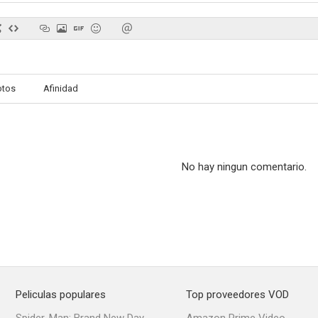
Canción triste de Hill Street
Bagdad Café
otos
Afinidad
7.7
7.7
No hay ningun comentario.
Historias de la cripta: Caballero del diablo
Beware the Batman (Cuidado con Batman)
Rocket P
7.4
7.4
Peliculas populares
Top proveedores VOD