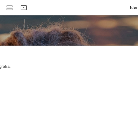
Iden
rafía.