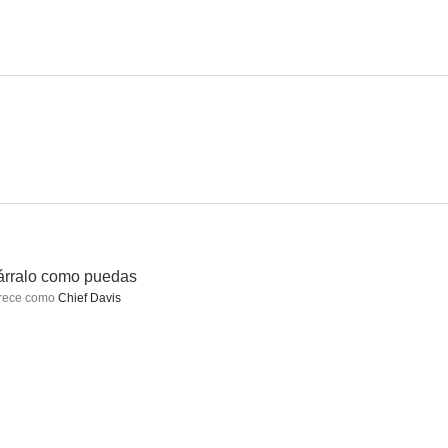
Cazadores de sombras: Ciudad de hueso
Cara a cara
Godzilla: Rey de los monstruos
5.5
9.0
9.0
árralo como puedas
rece como
Chief Davis
p 3
El abogado
Doctoras de Filadelfia
8.2
8.1
8.0