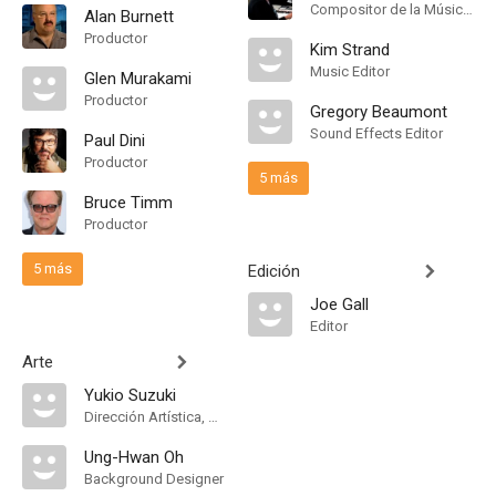
Compositor de la Música Original
Alan Burnett
Productor
Kim Strand
Music Editor
Glen Murakami
Productor
Gregory Beaumont
Sound Effects Editor
Paul Dini
Productor
5 más
Bruce Timm
Productor
5 más
Edición
Joe Gall
Editor
Arte
Yukio Suzuki
Dirección Artística, Storyboard Artist
Ung-Hwan Oh
Background Designer