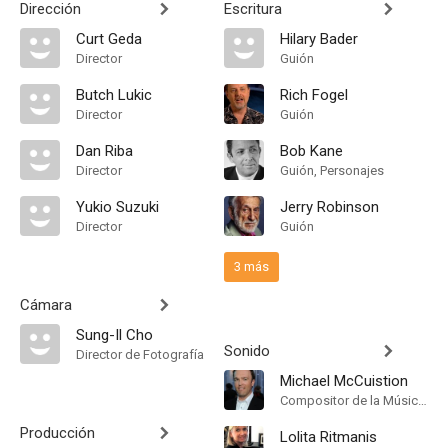
Dirección
Escritura
Curt Geda
Hilary Bader
Director
Guión
Butch Lukic
Rich Fogel
Director
Guión
Dan Riba
Bob Kane
Director
Guión, Personajes
Yukio Suzuki
Jerry Robinson
Director
Guión
3 más
Cámara
Sung-Il Cho
Sonido
Director de Fotografía
Michael McCuistion
Compositor de la Música Original
Producción
Lolita Ritmanis