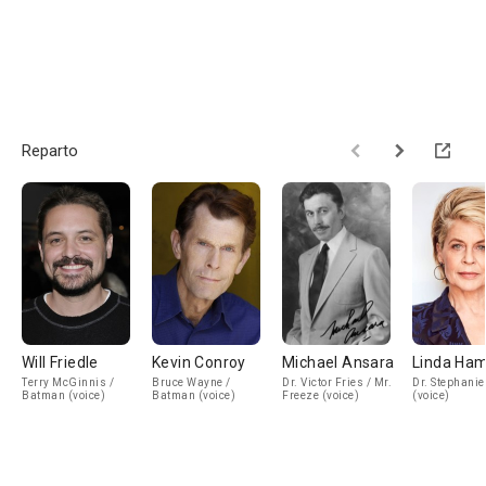
Reparto
Will Friedle
Kevin Conroy
Michael Ansara
Linda Ham
Terry McGinnis /
Bruce Wayne /
Dr. Victor Fries / Mr.
Dr. Stephanie
Batman (voice)
Batman (voice)
Freeze (voice)
(voice)