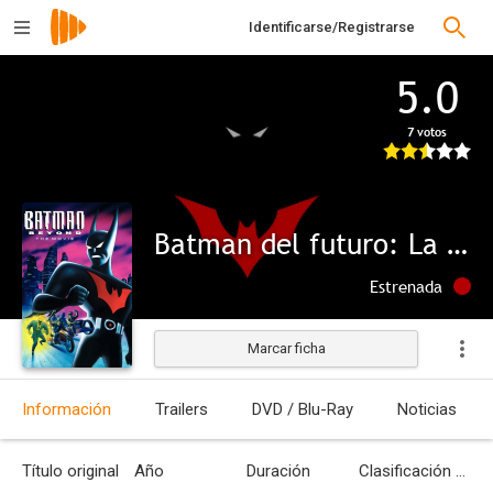
Identificarse/Registrarse
5.0
7 votos
Batman del futuro: La película
Estrenada
Marcar ficha
Información
Trailers
DVD / Blu-Ray
Noticias
Título original
Año
Duración
Clasificación por edades