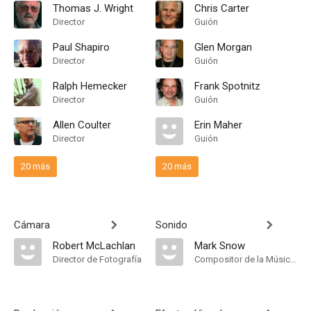
Thomas J. Wright
Chris Carter
Director
Guión
Paul Shapiro
Glen Morgan
Director
Guión
Ralph Hemecker
Frank Spotnitz
Director
Guión
Allen Coulter
Erin Maher
Director
Guión
20 más
20 más
Cámara
Sonido
Robert McLachlan
Mark Snow
Director de Fotografía
Compositor de la Música Original