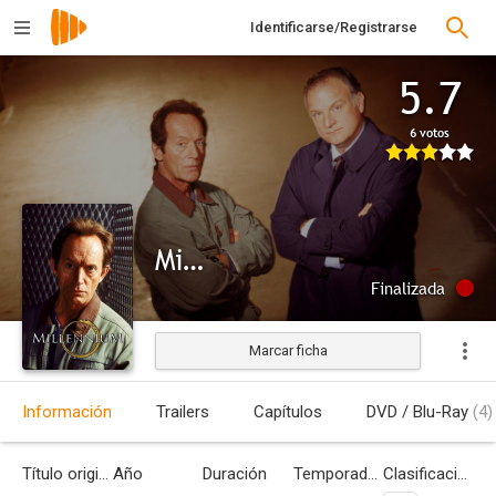
Identificarse/Registrarse
5.7
6 votos
Millennium
Finalizada
Marcar ficha
Información
Trailers
Capítulos
DVD / Blu-Ray
(4)
Título original
Año
Duración
Temporadas
Clasificación por edades