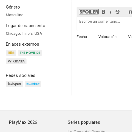
Género
Masculino
Lugar de nacimiento
Moonfall
Chicago, Illinois, USA
Fecha
Valoración
V
5.7
Enlaces externos
Redes sociales
Extinción
7.9
PlayMax
2026
Series populares