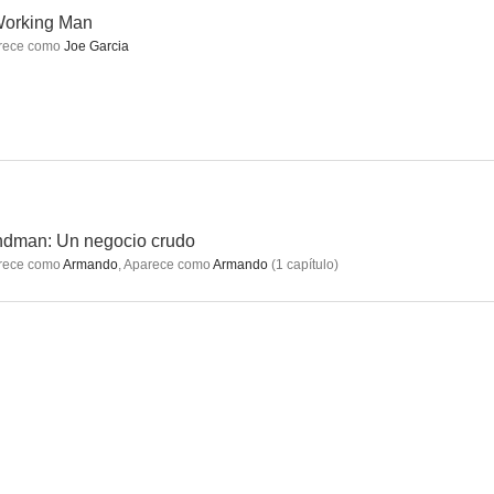
Working Man
rece como
Joe Garcia
g Man
60 segundos
Gangster Squad: Brigada de élite
6.5
6.4
6.3
ndman: Un negocio crudo
rece como
Armando
,
Aparece como
Armando
(
1
capítulo
)
 altura
Leones por corderos
La gran estafa americana
6.1
6.0
6.0