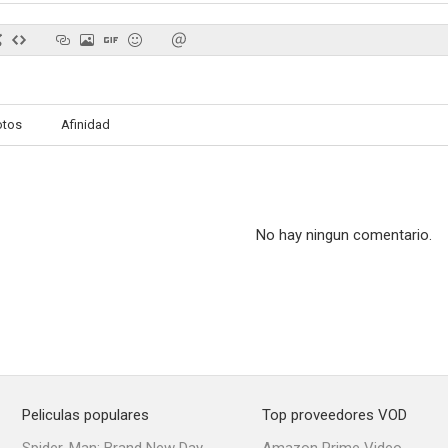
Dora y la ciudad perdida
Invasión a la Tierra
Turb
otos
Afinidad
5.2
10
No hay ningun comentario.
Un pliegue en el tiempo
César Chávez
7.9
7.8
Peliculas populares
Top proveedores VOD