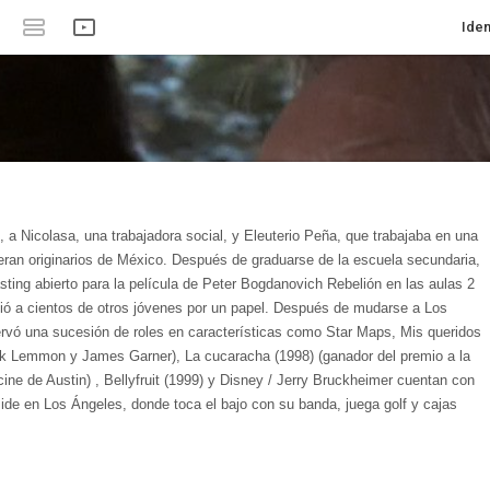
Iden
 a Nicolasa, una trabajadora social, y Eleuterio Peña, que trabajaba en una
eran originarios de México. Después de graduarse de la escuela secundaria,
ting abierto para la película de Peter Bogdanovich Rebelión en las aulas 2
ció a cientos de otros jóvenes por un papel. Después de mudarse a Los
rvó una sucesión de roles en características como Star Maps, Mis queridos
ck Lemmon y James Garner), La cucaracha (1998) (ganador del premio a la
 cine de Austin) , Bellyfruit (1999) y Disney / Jerry Bruckheimer cuentan con
ide en Los Ángeles, donde toca el bajo con su banda, juega golf y cajas