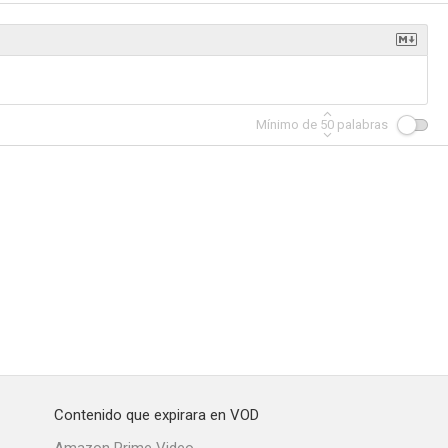
o
30 minutos o menos
Fantasy Island
Mínimo de
50
palabras
8.6
8.2
8.0
My Little Pony: La Película
En los límites de la realidad (The Twilight Zone)
Imparable: La historia de Anthony Robles
7.8
7.7
7.7
Contenido que expirara en VOD