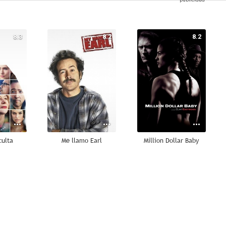
8.3
8.2
8.2
culta
Me llamo Earl
Million Dollar Baby
7.9
7.8
7.6