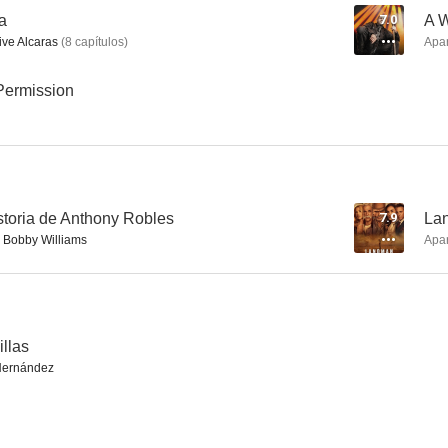
a
7.0
A 
ive Alcaras
(
8
capítulos
)
Apa
12 valientes
Babel
A Workin
Permission
6.6
6.6
storia de Anthony Robles
7.9
La
Bobby Williams
Apa
World Trade Center
Tom y Jerry
Un golpe de
illas
6.3
6.2
Hernández