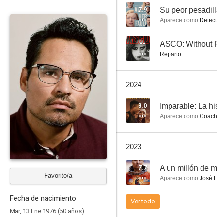
7.9
Su peor pesadill
Aparece como
Detect
Ant-Man y la Avispa
--
ASCO: Without 
Reparto
6.8
2024
8.0
Imparable: La hi
Aparece como
Coach 
2023
Vacaciones
7.7
A un millón de m
6.3
Favorito/a
Aparece como
José 
Fecha de nacimiento
Ver todo
Mar, 13 Ene 1976 (50 años)