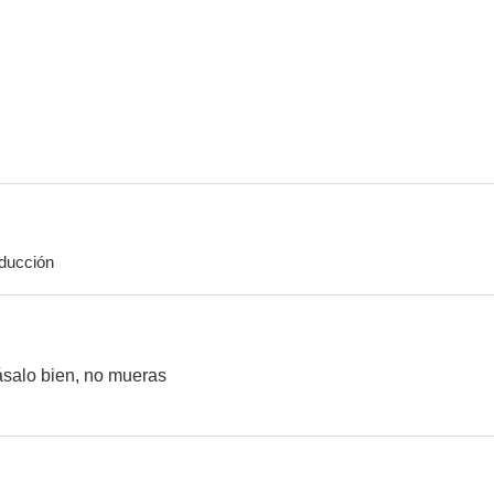
Marte (The Martian)
Narcos: México
Corazones d
7.5
7.5
ducción
Crash (Colisión)
El inocente
Sin tre
7.3
7.2
ásalo bien, no mueras