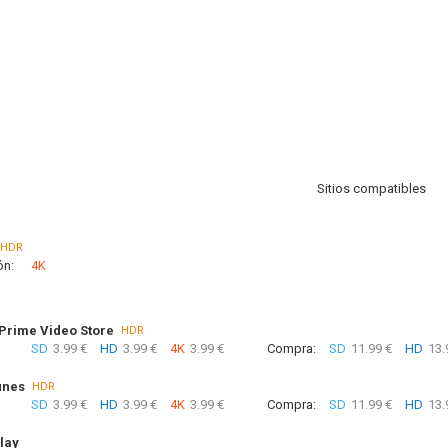
Sitios compatibles
HDR
ón:
4K
rime Video Store
HDR
SD
3.99 €
HD
3.99 €
4K
3.99 €
Compra:
SD
11.99 €
HD
13.
unes
HDR
SD
3.99 €
HD
3.99 €
4K
3.99 €
Compra:
SD
11.99 €
HD
13.
lay