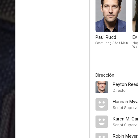
Paul Rudd
Ev
Scott Lang / Ant-Man
Hop
Wa
Dirección
Peyton Ree
Director
Hannah Myva
Script Supervi
Karen M. Ca
Script Supervi
Robin Meyer