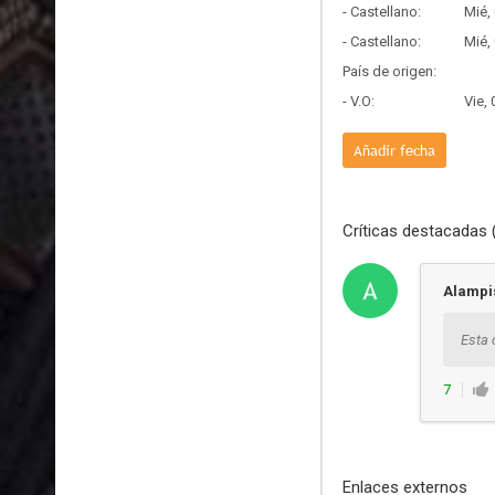
- Castellano:
Mié,
- Castellano:
Mié,
País de origen:
- V.O:
Vie,
Añadir fecha
Críticas destacadas 
Alampi
Esta 
7
Enlaces externos