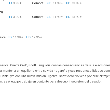
HD
3.99 €
Compra:
SD
11.99 €
HD
13.99 €
TV
HD
3.99 €
Compra:
SD
11.99 €
HD
13.99 €
sica:
SD
11.99 €
HD
12.96 €
rica: Guerra Civil", Scott Lang lidia con las consecuencias de sus eleccion
or mantener un equilibrio entre su vida hogareña y sus responsabilidades co
. Hank Pym con una nueva misión urgente. Scott debe volver a ponerse el traje 
ntras el equipo trabaja en conjunto para descubrir secretos del pasado.