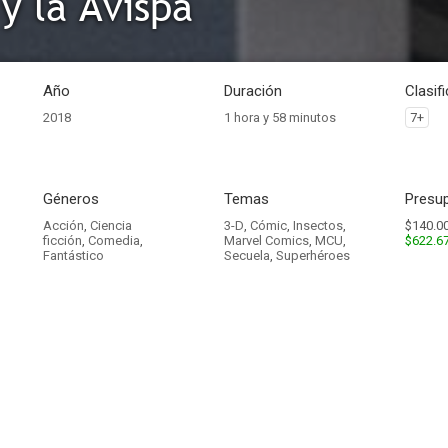
y la Avispa
Año
Duración
Clasif
2018
1 hora y 58 minutos
7+
Géneros
Temas
Presup
Acción
,
Ciencia
3-D
,
Cómic
,
Insectos
,
$140.00
ficción
,
Comedia
,
Marvel Comics
,
MCU
,
$622.6
Fantástico
Secuela
,
Superhéroes