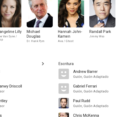
angeline Lilly
Michael
Hannah John-
Randall Park
Douglas
Kamen
e Van Dyne /
Jimmy Woo
sp
Dr. Hank Pym
Ava / Ghost
Escritura
d
Andrew Barrer
Guión, Guión Adaptado
nwy Driscoll
Gabriel Ferrari
sor
Guión, Guión Adaptado
ntley
Paul Rudd
sor
Guión, Guión Adaptado
s
Chris McKenna