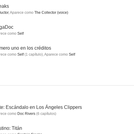
eaks
uctor
,
Aparece como
The Collector (voice)
ers
Tortugas Ninja jóvenes mutantes
Matrix Reloaded
gaDoc
rece como
Self
6.9
6.9
6.9
ero uno en los créditos
rece como
Self
(
1
capítulo
)
,
Aparece como
Self
ulla
Horizonte Final
Osmosis Jones
6.6
6.5
6.4
e: Escándalo en Los Ángeles Clippers
rece como
Doc Rivers
(
6
capítulos
)
tino: Titán