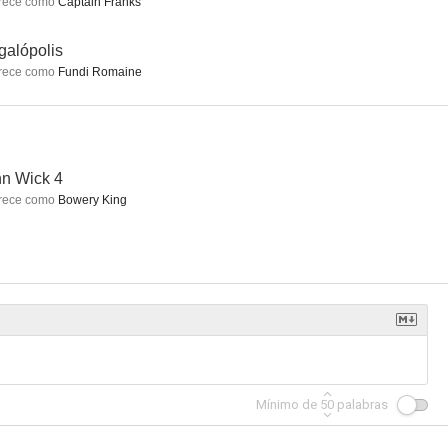
rece como
Captain Franks
alópolis
rece como
Fundi Romaine
io
Ice Road
Batman v. Superman: El amanecer de la Justicia
6.0
6.0
5.9
n Wick 4
 como
rece como
The Beyonder (voice)
Bowery King
Los 4 fantásticos y Silver Surfer
La señal
Colonia V
10
9.7
9.0
Mínimo de
50
palabras