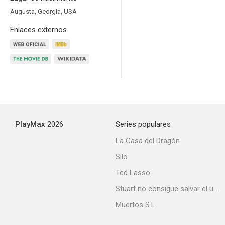
Augusta, Georgia, USA
Enlaces externos
Megalópolis
8.8
PlayMax
2026
Series populares
La Casa del Dragón
Silo
Ted Lasso
Miami Vice - Corrupción en Miami
Stuart no consigue salvar el universo
8.0
Muertos S.L.