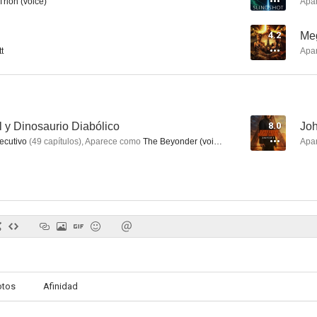
rion (voice)
Apa
4.2
Meg
t
Apa
Misión imposible 3
La escuela del bien y del mal
Contag
6.2
6.1
 y Dinosaurio Diabólico
8.0
Joh
ecutivo
(
49
capítulos
)
,
Aparece como
The Beyonder (voice)
(
20
capítulos
)
,
Aparece
Apa
Pesadilla en Elm Street 3: Los guerreros del sueño
Predators
10
10
otos
Afinidad