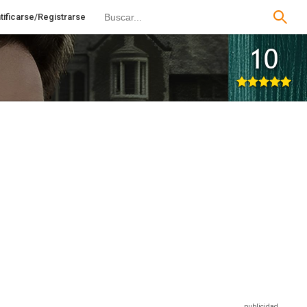
tificarse/Registrarse
10