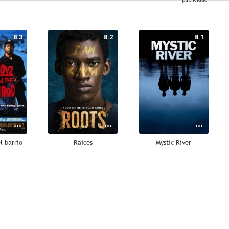
8.3
8.2
8.1
l barrio
Raíces
Mystic River
7.9
7.9
7.9