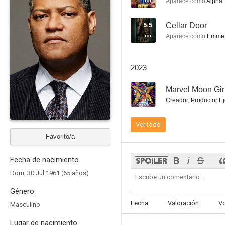
Aparece como
Alpha T
5.5
Cellar Door
Aparece como
Emmet
Danko: Calor rojo
2023
6.4
--
Marvel Moon Girl
Creador
,
Productor Ej
Ver todo
Favorito/a
Fecha de nacimiento
Dom, 30 Jul 1961 (65 años)
Asalto al distrito 13
Género
4.2
Fecha
Valoración
V
Masculino
Lugar de nacimiento