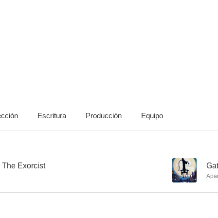
Black-ish
The Witcher
Transforme
7.7
7.7
ección
Escritura
Producción
Equipo
John Wick: Pacto de sangre
Innocent Moves (En busca de Bobby Fischer)
7.4
7.4
 The Exorcist
--
Gat
Apa