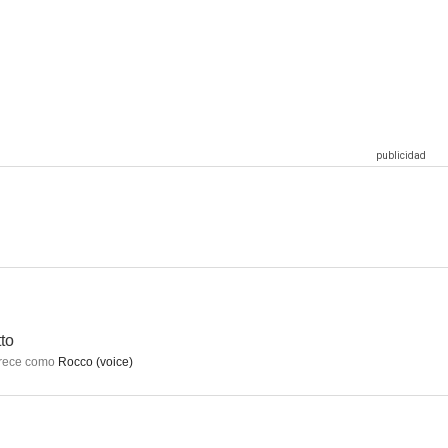
rs One
CSI: Miami
El color púrpura
7.6
7.6
7.5
John Wick: Capítulo 3 - Parabellum
¿Qué pasaría si...?
Kiss Kiss Bang Bang
7.4
7.3
7.3
to
rece como
Rocco (voice)