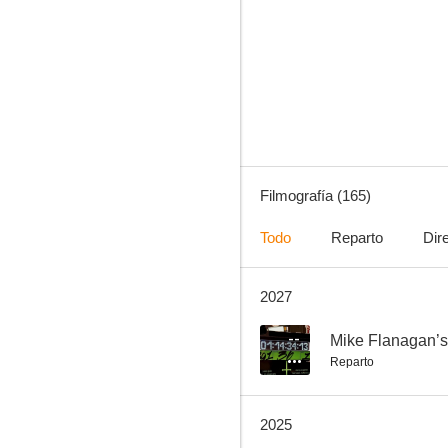
John Wick 4
7.8
Filmografía (165)
Todo
Reparto
Dir
2027
Apocalypse Now
7.4
--
Mike Flanagan’s
Reparto
2025