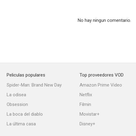
No hay ningun comentario.
Clint Eastwood: Un legado cinematográfico
Michael Jordan to the Max
8.7
8.5
Peliculas populares
Top proveedores VOD
Spider-Man: Brand New Day
Amazon Prime Video
La odisea
Netflix
Obsession
Filmin
Canción triste de Hill Street
Akeelah contra todos
M.A.S.
La boca del diablo
Movistar+
8.0
8.0
La última casa
Disney+