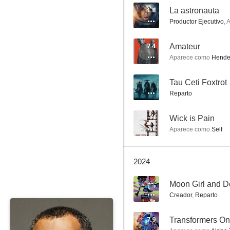
4.8
La astronauta
Productor Ejecutivo
,
A
Amateur
7.4
Amateur
Aparece como
Hende
7.1
--
Tau Ceti Foxtrot
Reparto
--
Wick is Pain
Aparece como
Self
2024
Matrix Revolutions
6.8
--
Moon Girl and De
Creador
,
Reparto
7.9
Transformers O