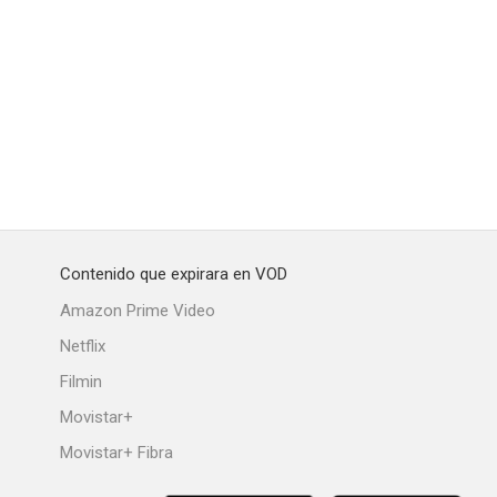
Tina Turner: What's Love Got to Do with It
Ashes and Snow
Matrix: Descubre lo increíble
8.4
8.3
8.1
Contenido que expirara en VOD
Amazon Prime Video
Netflix
Filmin
H.
Cadence, el valor del honor
Escuadrón de combate 332
Movistar+
8.0
8.0
8.0
Movistar+ Fibra