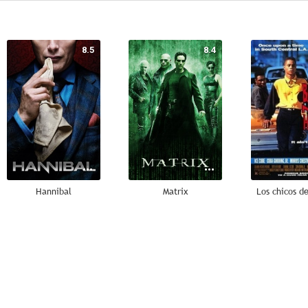
8.5
8.4
Hannibal
Matrix
Los chicos de
8.0
7.9