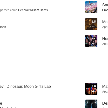
--
Sn
parece como
General William Harris
Prod
Mula
Ant-Man y la Avispa
Passeng
6.5
Me
rson
Apa
7.1
7.0
--
Núm
Apa
21 blackjack
El hombre de acero
Vaya patr
6.8
6.8
vil Dinosaur: Moon Girl's Lab
8.0
Mat
Apa
ne
5.7
Des