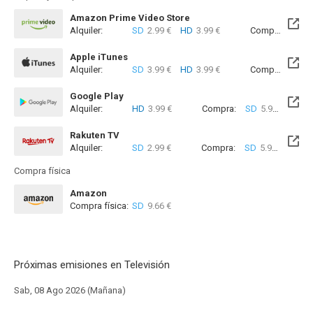
Amazon Prime Video Store
Alquiler:
SD
2.99 €
HD
3.99 €
Compra:
SD
5
Apple iTunes
Alquiler:
SD
3.99 €
HD
3.99 €
Compra:
SD
5
Google Play
Alquiler:
HD
3.99 €
Compra:
SD
5.99 €
HD
6
Rakuten TV
Alquiler:
SD
2.99 €
Compra:
SD
5.99 €
Compra física
Amazon
Compra física:
SD
9.66 €
Próximas emisiones en Televisión
Sab, 08 Ago 2026 (Mañana)