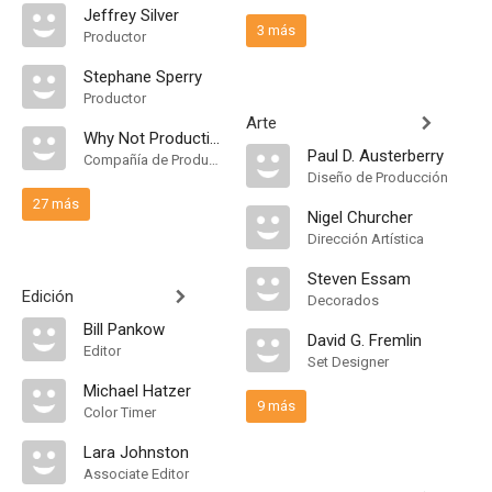
Jeffrey Silver
3 más
Productor
Stephane Sperry
Productor
Arte
Why Not Productions
Paul D. Austerberry
Compañía de Produccion
Diseño de Producción
27 más
Nigel Churcher
Dirección Artística
Steven Essam
Edición
Decorados
Bill Pankow
David G. Fremlin
Editor
Set Designer
Michael Hatzer
9 más
Color Timer
Lara Johnston
Associate Editor