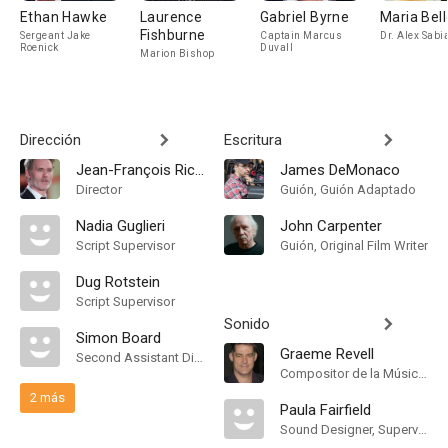
Ethan Hawke
Laurence
Gabriel Byrne
Maria Bell
Fishburne
Sergeant Jake
Captain Marcus
Dr. Alex Sabi
Roenick
Duvall
Marion Bishop
Dirección
Escritura
Jean-François Richet
James DeMonaco
Director
Guión, Guión Adaptado
Nadia Guglieri
John Carpenter
Script Supervisor
Guión, Original Film Writer
Dug Rotstein
Script Supervisor
Sonido
Simon Board
Graeme Revell
Second Assistant Director
Compositor de la Música Original
2 más
Paula Fairfield
Sound Designer, Supervising Sound Editor