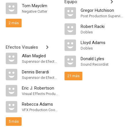
Equipo
Tom Mayclim
Gregor Hutchison
Negative Cutter
Post Production Supervisor
2 más
Robert Racki
Dobles
Lloyd Adams
Efectos Visuales
Dobles
Allan Magled
Donald Lyles
Supervisor de Efectos Visuales
Sound Recordist
Dennis Berardi
21 más
Supervisor de Efectos Visuales
Eric J. Robertson
Visual Effects Producer
Rebecca Adams
VFX Production Coordinator
5 más