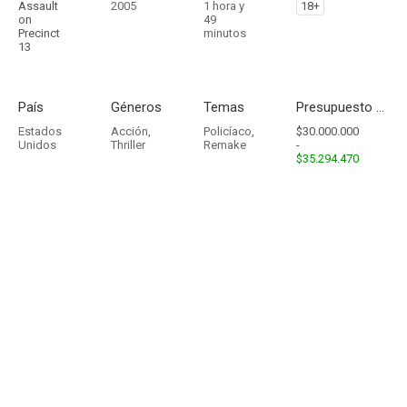
Assault
2005
1 hora y
18+
on
49
Precinct
minutos
13
País
Géneros
Temas
Presupuesto - Ingresos
Estados
Acción
,
Policíaco
,
$30.000.000
Unidos
Thriller
Remake
-
$35.294.470