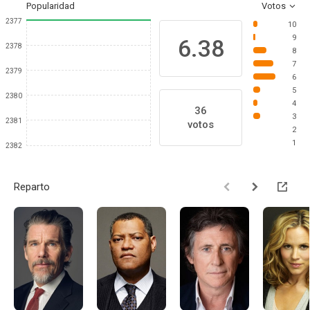
Popularidad
Votos
2377
10
9
6.38
2378
8
7
2379
6
5
2380
4
36
3
2381
votos
2
1
2382
Reparto