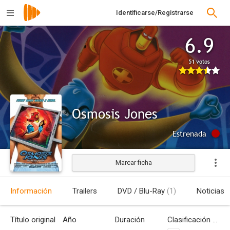
Identificarse/Registrarse
6.9
51 votos
Osmosis Jones
Estrenada
Marcar ficha
Información
Trailers
DVD / Blu-Ray
(1)
Noticias
Título original
Año
Duración
Clasificación por edades