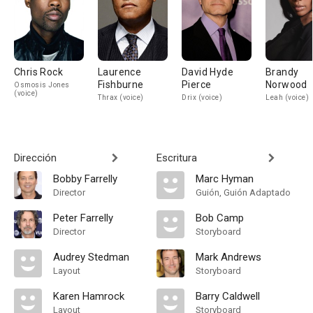
Chris Rock
Laurence
David Hyde
Brandy
Fishburne
Pierce
Norwood
Osmosis Jones
(voice)
Thrax (voice)
Drix (voice)
Leah (voice)
Dirección
Escritura
Bobby Farrelly
Marc Hyman
Director
Guión, Guión Adaptado
Peter Farrelly
Bob Camp
Director
Storyboard
Audrey Stedman
Mark Andrews
Layout
Storyboard
Karen Hamrock
Barry Caldwell
Layout
Storyboard