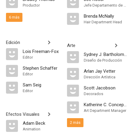
Productor
Jefe Departamento de Maquillaje
Brenda McNally
6 más
Hair Department Head
Edición
Arte
Lois Freeman-Fox
Sydney J. Bartholomew Jr.
Editor
Diseño de Producción
Stephen Schaffer
Arlan Jay Vetter
Editor
Dirección Artística
Sam Seig
Scott Jacobson
Editor
Decorados
Katherine C. Concepcion
Art Department Manager
Efectos Visuales
2 más
Adam Beck
Animation