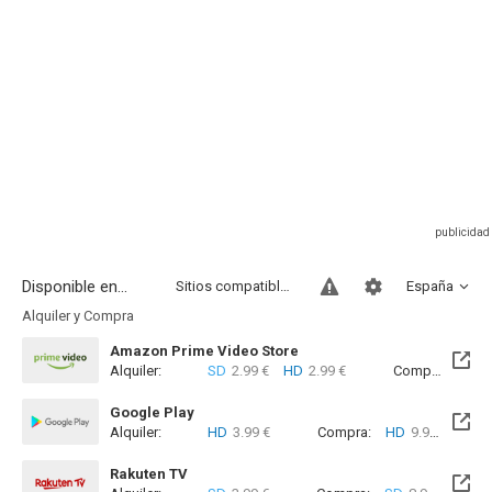
Disponible en...
Sitios compatibles
España
Alquiler y Compra
Amazon Prime Video Store
Alquiler:
SD
2.99 €
HD
2.99 €
Compra:
SD
7
Google Play
Alquiler:
HD
3.99 €
Compra:
HD
9.99 €
Rakuten TV