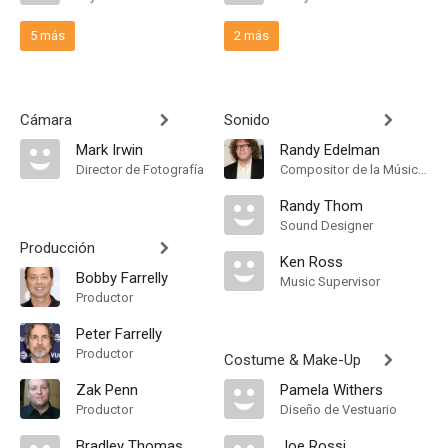
5 más
2 más
Cámara
Sonido
Mark Irwin
Randy Edelman
Director de Fotografía
Compositor de la Música Original
Randy Thom
Sound Designer
Producción
Ken Ross
Bobby Farrelly
Music Supervisor
Productor
Peter Farrelly
Productor
Costume & Make-Up
Zak Penn
Pamela Withers
Productor
Diseño de Vestuario
Bradley Thomas
Joe Rossi