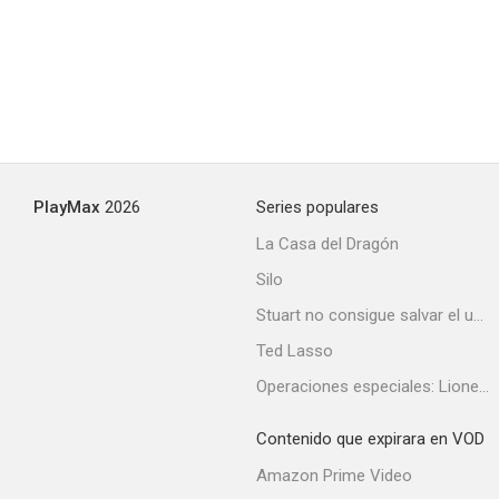
Deli Boys
--
PlayMax
2026
Series populares
La Casa del Dragón
Silo
Christmas vs. The Walters
Stuart no consigue salvar el universo
--
Ted Lasso
Operaciones especiales: Lioness
Contenido que expirara en VOD
Amazon Prime Video