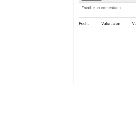
Scary Movie 2
Fecha
Valoración
V
6.0
Scary Movie 4
5.7