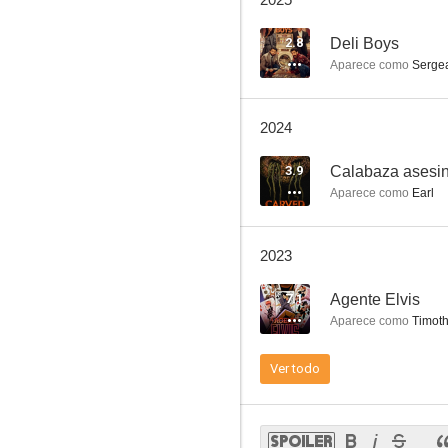
Schitt's Creek
2.8
Deli Boys
Aparece como
Sergea
7.7
2024
3.9
Calabaza asesi
Aparece como
Earl
2023
Atrapado en el tiempo
7.1
Agente Elvis
6.6
Aparece como
Timoth
Ver todo