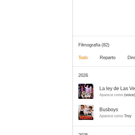
Los Simpson
8.5
Filmografía (82)
Todo
Reparto
Dir
2026
Bob Esponja
8.1
6.0
La ley de Las V
Aparece como
(voice
--
Busboys
Aparece como
Troy
2025