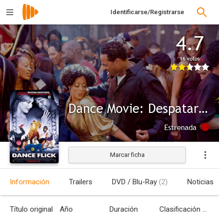
Identificarse/Registrarse
4.7
16 votos
Dance Movie: Despatarre en la pista
Estrenada
Marcar ficha
Información
Trailers
DVD / Blu-Ray
(2)
Noticias
Título original
Año
Duración
Clasificación por edades