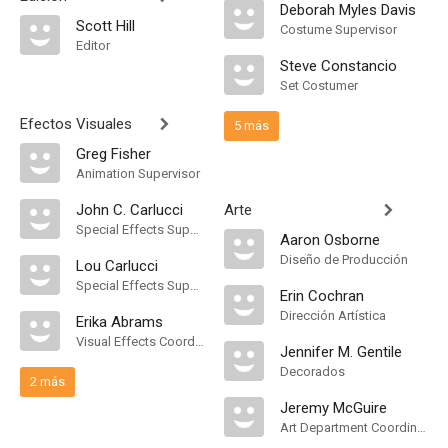
Deborah Myles Davis
Scott Hill
Costume Supervisor
Editor
Steve Constancio
Set Costumer
Efectos Visuales
5 más
Greg Fisher
Animation Supervisor
John C. Carlucci
Arte
Special Effects Supervisor
Aaron Osborne
Diseño de Producción
Lou Carlucci
Special Effects Supervisor
Erin Cochran
Dirección Artística
Erika Abrams
Visual Effects Coordinator
Jennifer M. Gentile
Decorados
2 más
Jeremy McGuire
Art Department Coordinator