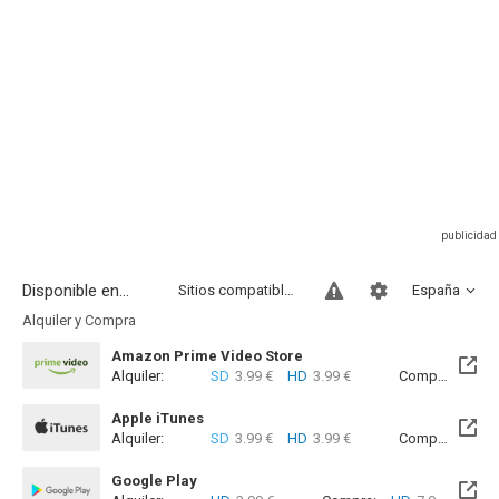
Disponible en...
Sitios compatibles
España
Alquiler y Compra
Amazon Prime Video Store
Alquiler:
SD
3.99 €
HD
3.99 €
Compra:
SD
7
Apple iTunes
Alquiler:
SD
3.99 €
HD
3.99 €
Compra:
SD
7
Google Play