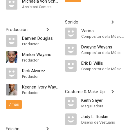
Michaela von Schweinitz
Assistant Camera
Sonido
Producción
Varios
Compositor de la Música Original
Damien Douglas
Productor
Dwayne Wayans
Compositor de la Música Original
Marlon Wayans
Productor
Erik D. Willis
Compositor de la Música Original
Rick Alvarez
Productor
Keenen Ivory Wayans
Costume & Make-Up
Productor
Keith Sayer
7 más
Maquilladora
Judy L. Ruskin
Diseño de Vestuario
Edición