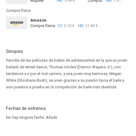
Alquiler:
HD
3.99 €
Compra:
HD
7.99 €
Compra física
Amazon
Compra física:
SD
6.10 €
HD
31.84 €
Sinopsis
Parodia de las películas de bailes de adolescentes en la que un joven
bailarín de street dance, Thomas Uncles (Damon Wayans Jr.), con
tendencia a ir por el mal camino, y una joven muy hermosa, Megan
White (Shoshana Bush), se unen gracias a su pasión hacia el baile y
son puestos a prueba en la competición de baile más divertida.
Fechas de estrenos
No hay ninguna fecha.
Añadir