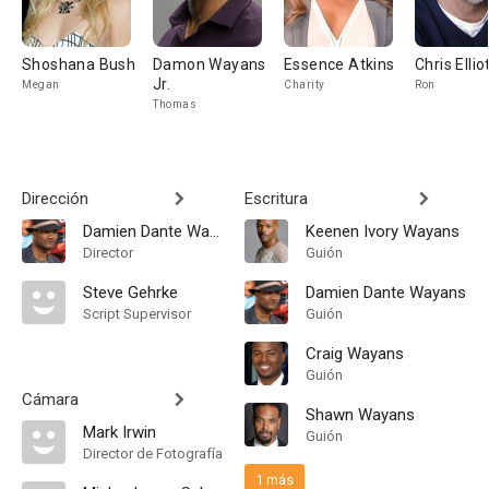
Shoshana Bush
Damon Wayans
Essence Atkins
Chris Ellio
Jr.
Megan
Charity
Ron
Thomas
Dirección
Escritura
Damien Dante Wayans
Keenen Ivory Wayans
Director
Guión
Steve Gehrke
Damien Dante Wayans
Script Supervisor
Guión
Craig Wayans
Guión
Cámara
Shawn Wayans
Mark Irwin
Guión
Director de Fotografía
1 más