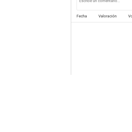
Fecha
Valoración
V
Dos tontos todavía más tontos
8.0
Idiotas
6.2