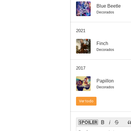
7.2
Blue Beetle
Decorados
Baywatch: Los vigilantes de la playa
2021
6.3
7.3
Finch
Decorados
2017
7.8
Papillon
Decorados
Maligno
Ver todo
5.8