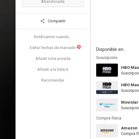
Abandonada
Compartir
Notificarme cuando...
N
Editar fechas de marcado
Disponible en...
Suscripción
Añadir nota privada
HBO Max
Añadir a la lista/s
Suscripci
Recomendar
HBO Max
Suscripci
Movistar
Suscripci
Compra física
Amazon
Compra fí