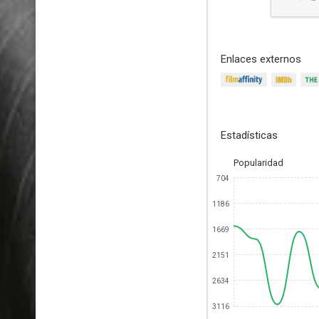
Enlaces externos
Estadísticas
Popularidad
704
1186
1669
2151
2634
3116