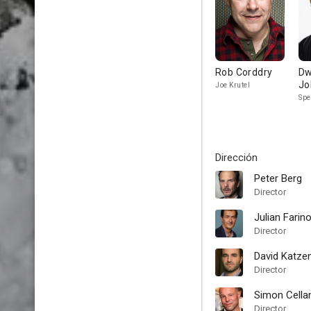
Rob Corddry
Dw
Jo
Joe Krutel
Spe
Dirección
Peter Berg
Director
Julian Farin
Director
David Katze
Director
Simon Cella
Director