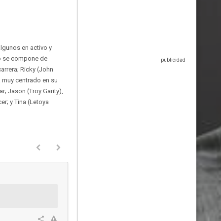
lgunos en activo y
upo se compone de
arrera; Ricky (John
ta muy centrado en su
r; Jason (Troy Garity),
r; y Tina (Letoya