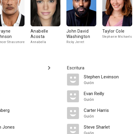
ayne
Anabelle
John David
Taylor Cole
hnson
Acosta
Washington
Stephanie Michaels
ncer Strassmore
Annabella
Ricky Jerret
Escritura
Stephen Levinson
Guión
o
Evan Reilly
Guión
nberg
Carter Harris
Guión
n Jones
Steve Sharlet
Guión