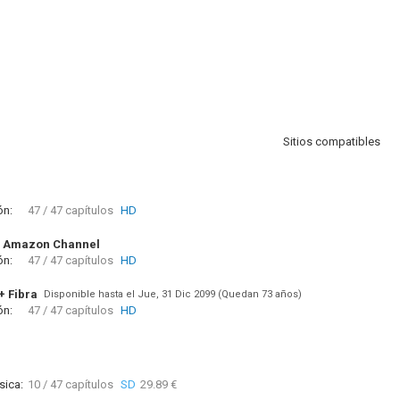
Sitios compatibles
ón:
47 / 47 capítulos
HD
 Amazon Channel
ón:
47 / 47 capítulos
HD
+ Fibra
Disponible hasta el Jue, 31 Dic 2099 (Quedan 73 años)
ón:
47 / 47 capítulos
HD
sica:
10 / 47 capítulos
SD
29.89 €