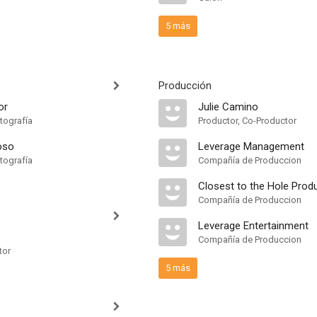
5 más
Producción
or
Julie Camino
tografía
Productor, Co-Productor
oso
Leverage Management
tografía
Compañía de Produccion
Closest to the Hole Prod
Compañía de Produccion
Leverage Entertainment
Compañía de Produccion
tor
5 más