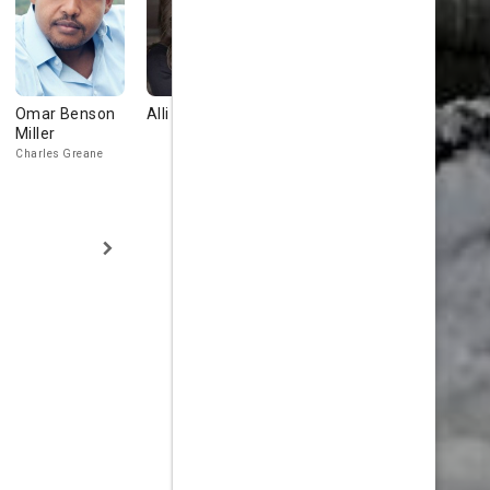
Omar Benson
Alli Chung
Troy Garity
London Br
Miller
Jason Antolotti
Reggie
Charles Greane