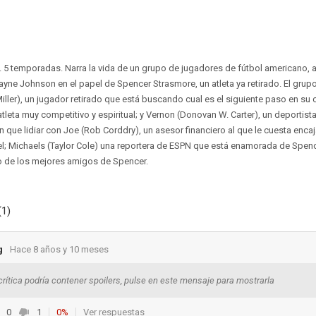
. 5 temporadas. Narra la vida de un grupo de jugadores de fútbol americano, a
ayne Johnson en el papel de Spencer Strasmore, un atleta ya retirado. El gr
ller), un jugador retirado que está buscando cual es el siguiente paso en su c
tleta muy competitivo y espiritual; y Vernon (Donovan W. Carter), un deportis
 que lidiar con Joe (Rob Corddry), un asesor financiero al que le cuesta encaja
el; Michaels (Taylor Cole) una reportera de ESPN que está enamorada de Spence
no de los mejores amigos de Spencer.
(1)
g
Hace 8 años y 10 meses
crítica podría contener spoilers, pulse en este mensaje para mostrarla
0
1
0%
Ver respuestas