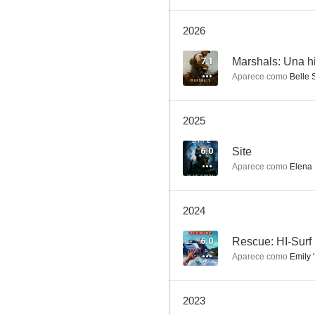
2026
911
8.1
7.1
Aparece como
Belle 
2025
6.0
Site
Aparece como
Elena
Padre Made in USA
2024
7.9
6.0
Rescue: HI-Surf
Aparece como
Emily 
2023