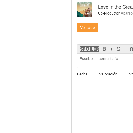
--
Co-Productor
,
Aparec
Una vida inesperada
Ver todo
7.8
Fecha
Valoración
V
Sensación de vivir: La nueva generación
6.9