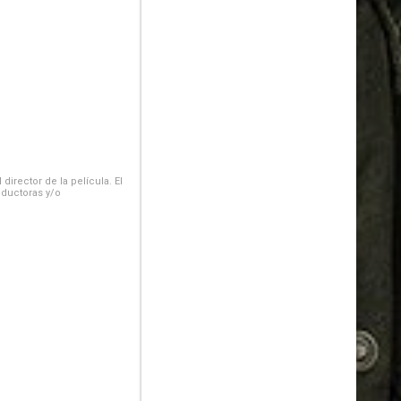
irector de la película. El
oductoras y/o