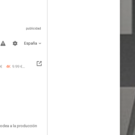
España
 €
4K
9.99 €
rodea a la producción