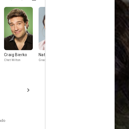
Craig Bierko
Nathalie Kelley
François
Josh Kelly
Arnaud
Chet Wilton
Grace
Jeremy Caner
Tommy Castelli
tado