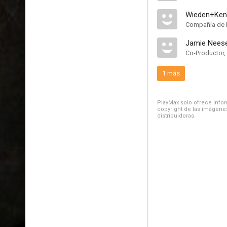
Compañía de 
Jamie Nees
Co-Productor,
1 más
PlayMax solo ofrece inform
copyright de las imágenes
distribuidoras.