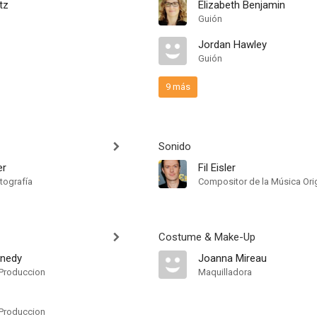
tz
Elizabeth Benjamin
Guión
Jordan Hawley
Guión
9 más
Sonido
er
Fil Eisler
tografía
Compositor de la Música Orig
Costume & Make-Up
nedy
Joanna Mireau
Produccion
Maquilladora
Produccion