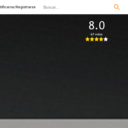
tificarse/Registrarse
8.0
67 votos