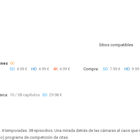
Sitios compatibles
unes
CC
SD
4.99 €
HD
4.99 €
4K
4.99 €
Compra:
SD
7.99 €
HD
9.99
sica:
10 / 38 capítulos
SD
29.98 €
. 4 temporadas. 38 episodios. Una mirada detrás de las cámaras al caos que 
icio) programa de competición de citas.