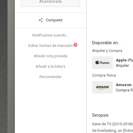
Abandonada
Compartir
Notificarme cuando...
Disponible en...
N
Editar fechas de marcado
Alquiler y Compra
Añadir nota privada
Apple iT
Alquiler:
Añadir a la lista/s
Compra física
Recomendar
Amazon
Compra fí
Sinopsis
Serie de TV (2015-2018)
de Everlasting, un (fict