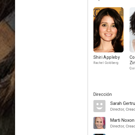
Shiri Appleby
Co
Zi
Rachel Goldberg
Qui
Dirección
Sarah Gertr
Director, Crea
Marti Noxon
Director, Crea