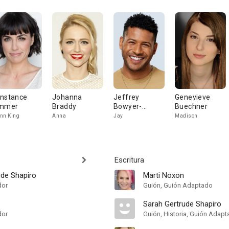
nstance
Johanna
Jeffrey
Genevieve
mmer
Braddy
Bowyer-
Buechner
Chapman
nn King
Anna
Jay
Madison
Escritura
ude Shapiro
Marti Noxon
dor
Guión, Guión Adaptado
Sarah Gertrude Shapiro
dor
Guión, Historia, Guión Adap