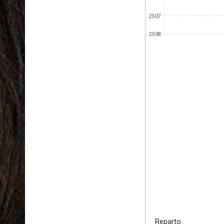
2507
2508
Reparto