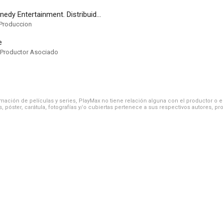
Wieden+Kennedy Entertainment. Distribuida por Lifetime Television
Produccion
e
 Productor Asociado
ación de películas y series, PlayMax no tiene relación alguna con el productor o el d
, póster, carátula, fotografías y/o cubiertas pertenece a sus respectivos autores, pr