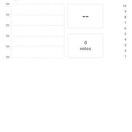
???
10
9
--
???
8
7
???
6
5
???
4
0
3
???
votos
2
1
???