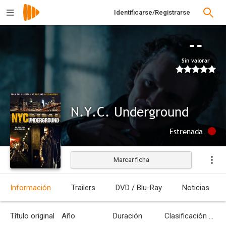
Identificarse/Registrarse
--
Sin valorar
N.Y.C. Underground
Estrenada
Marcar ficha
Información
Trailers
DVD / Blu-Ray
Noticias
Título original
Año
Duración
Clasificación por edades