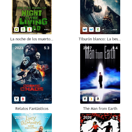
La noche de los muertos vivientes. Estallido zombi
Tiburón blanco: La bestia del mar
2023
5.3
2007
8.4
Relatos Fantásticos
The Man from Earth
2020
--
2020
6.2