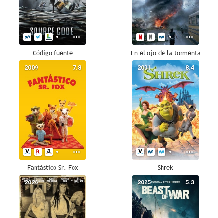
Código fuente
En el ojo de la tormenta
2009
7.8
2001
8.4
Fantástico Sr. Fox
Shrek
2026
--
2025
5.3