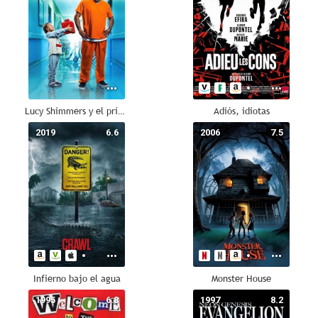
Lucy Shimmers y el príncipe de la paz
Adiós, idiotas
2019
6.6
2006
7.5
Infierno bajo el agua
Monster House
1995
6.8
1997
8.2