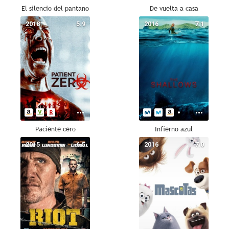
El silencio del pantano
De vuelta a casa
2018
5.9
2016
7.1
Paciente cero
Infierno azul
2015
6.5
2016
7.0