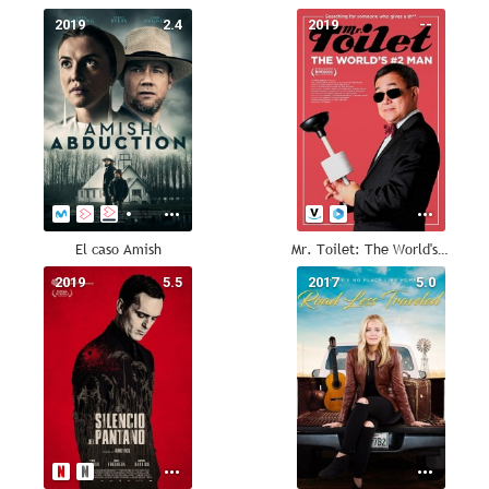
2019
2.4
2019
--
El caso Amish
Mr. Toilet: The World's #2 Man
2019
5.5
2017
5.0