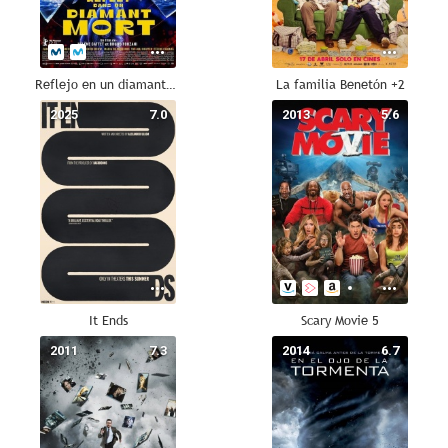
Reflejo en un diamante muerto
La familia Benetón +2
2025
7.0
2013
5.6
It Ends
Scary Movie 5
2011
7.3
2014
6.7