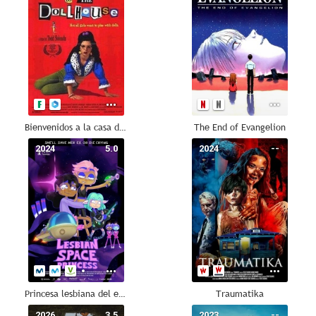
Bienvenidos a la casa de muñecas
The End of Evangelion
2024
5.0
2024
--
Princesa lesbiana del espacio
Traumatika
2026
3.5
2023
--