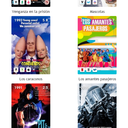
Venganza en la prisión
Mascotas
1993
5.8
2013
5.7
Los caraconos
Los amantes pasajeros
1991
2.5
2010
6.8