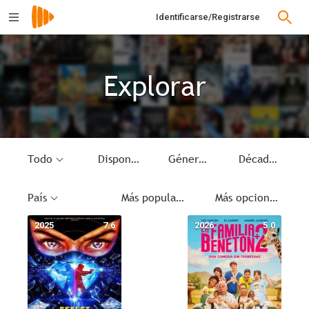
Identificarse/Registrarse
Explorar
Todo
Disponible
Género
Década
País
Más populares
Más opciones
2025
7.6
2026
5.0