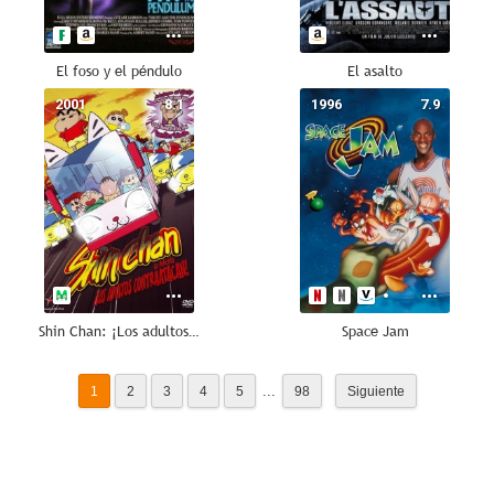
El foso y el péndulo
El asalto
2001
8.1
1996
7.9
Shin Chan: ¡Los adultos contraatacan!
Space Jam
...
1
2
3
4
5
98
Siguiente