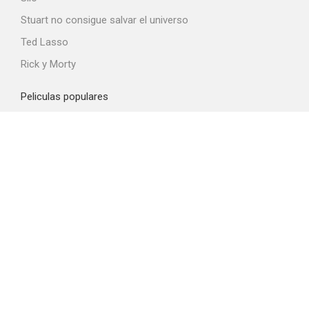
Stuart no consigue salvar el universo
Ted Lasso
Rick y Morty
Peliculas populares
Spider-Man: Brand New Day
La odisea
La boca del diablo
Obsession
El diablo viste de Prada 2
Top proveedores VOD
Amazon Prime Video
Netflix
Movistar+