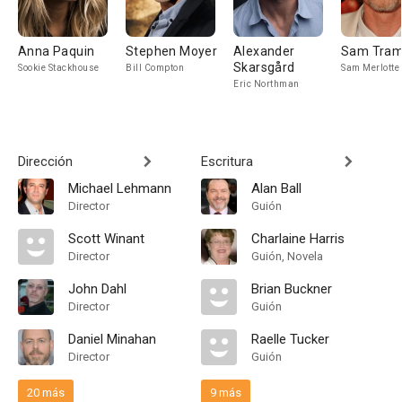
Anna Paquin
Stephen Moyer
Alexander
Sam Tram
Skarsgård
Sookie Stackhouse
Bill Compton
Sam Merlotte
Eric Northman
Dirección
Escritura
Michael Lehmann
Alan Ball
Director
Guión
Scott Winant
Charlaine Harris
Director
Guión, Novela
John Dahl
Brian Buckner
Director
Guión
Daniel Minahan
Raelle Tucker
Director
Guión
20 más
9 más