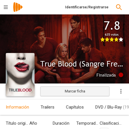
Identificarse/Registrarse
7.8
635 votos
True Blood (Sangre Fresca)
Finalizada
Marcar ficha
Información
Trailers
Capítulos
DVD / Blu-Ray
(19
Título original
Año
Duración
Temporadas
Clasificación por edades