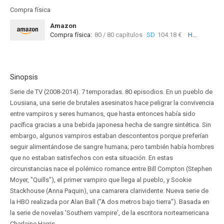
Compra física
Amazon
Compra física:
80 / 80 capítulos
SD
104.18 €
HD
284.83 €
Sinopsis
Serie de TV (2008-2014). 7 temporadas. 80 episodios. En un pueblo de
Lousiana, una serie de brutales asesinatos hace peligrar la convivencia
entre vampiros y seres humanos, que hasta entonces había sido
pacífica gracias a una bebida japonesa hecha de sangre sintética. Sin
embargo, algunos vampiros estaban descontentos porque preferían
seguir alimentándose de sangre humana; pero también había hombres
que no estaban satisfechos con esta situación. En estas
circunstancias nace el polémico romance entre Bill Compton (Stephen
Moyer, "Quills"), el primer vampiro que llega al pueblo, y Sookie
Stackhouse (Anna Paquin), una camarera clarividente. Nueva serie de
la HBO realizada por Alan Ball ("A dos metros bajo tierra"). Basada en
la serie de novelas 'Southern vampire', de la escritora norteamericana
Charlaine Harris.