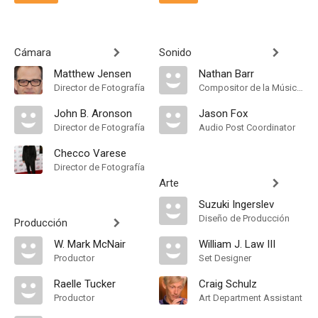
Cámara
Sonido
Matthew Jensen
Nathan Barr
Director de Fotografía
Compositor de la Música Original
John B. Aronson
Jason Fox
Director de Fotografía
Audio Post Coordinator
Checco Varese
Director de Fotografía
Arte
Suzuki Ingerslev
Diseño de Producción
Producción
W. Mark McNair
William J. Law III
Productor
Set Designer
Raelle Tucker
Craig Schulz
Productor
Art Department Assistant