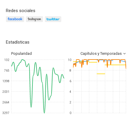
Redes sociales
Estadísticas
Popularidad
Capítulos y Temporadas
132
10
765
8
1398
6
2031
4
2664
2
3297
0