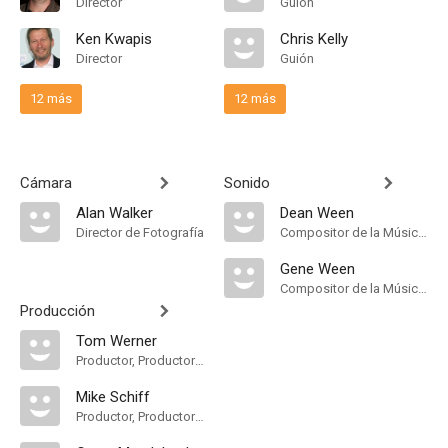
Director
Guión
Ken Kwapis
Chris Kelly
Director
Guión
12 más
12 más
Cámara
Sonido
Alan Walker
Dean Ween
Director de Fotografía
Compositor de la Música Original
Gene Ween
Compositor de la Música Original
Producción
Tom Werner
Productor, Productor Ejecutivo
Mike Schiff
Productor, Productor Ejecutivo