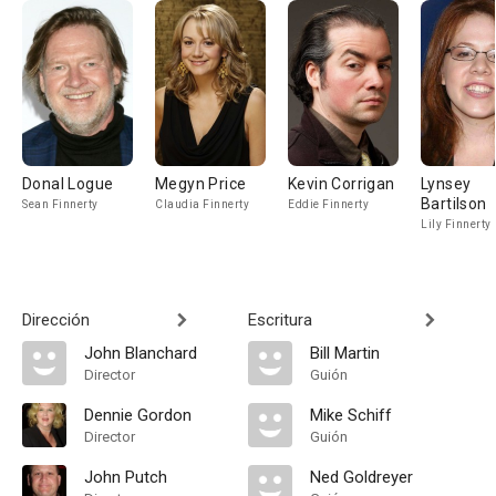
Donal Logue
Megyn Price
Kevin Corrigan
Lynsey
Bartilson
Sean Finnerty
Claudia Finnerty
Eddie Finnerty
Lily Finnerty
Dirección
Escritura
John Blanchard
Bill Martin
Director
Guión
Dennie Gordon
Mike Schiff
Director
Guión
John Putch
Ned Goldreyer