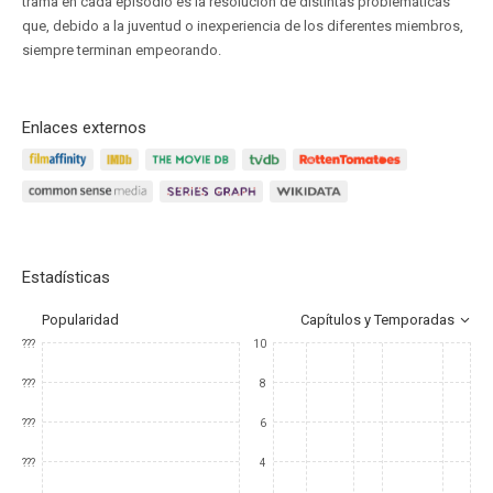
trama en cada episodio es la resolución de distintas problemáticas
que, debido a la juventud o inexperiencia de los diferentes miembros,
siempre terminan empeorando.
Enlaces externos
Estadísticas
Popularidad
Capítulos y Temporadas
???
10
???
8
???
6
???
4