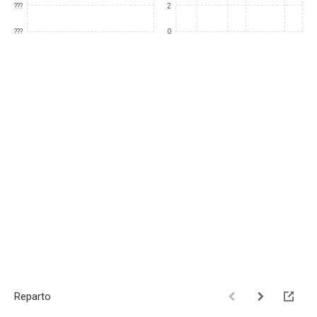
???
2
???
0
Reparto