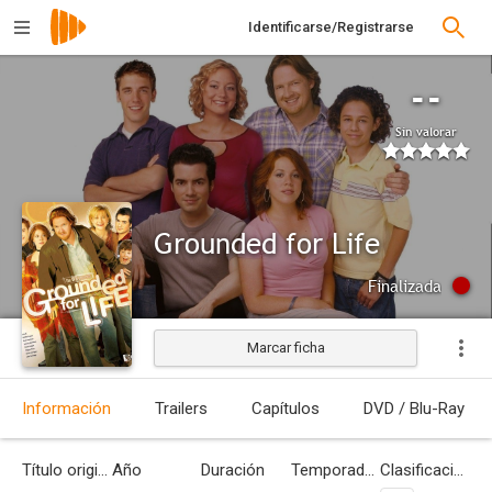
Identificarse/Registrarse
--
Sin valorar
Grounded for Life
Finalizada
Marcar ficha
Información
Trailers
Capítulos
DVD / Blu-Ray
Título original
Año
Duración
Temporadas
Clasificación por edades