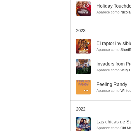
4.0
Holiday Touchdo
Aparece como
Nicola
Tomates verdes fritos
2023
8.4
5.0
El raptor invisibl
Aparece como
Sheriff
--
Invaders from P
Aparece como
Willy 
--
Feeling Randy
Aparece como
Wilfre
E.R.: Urgencias
8.2
2022
4.3
Las chicas de Su
Aparece como
Old Ma