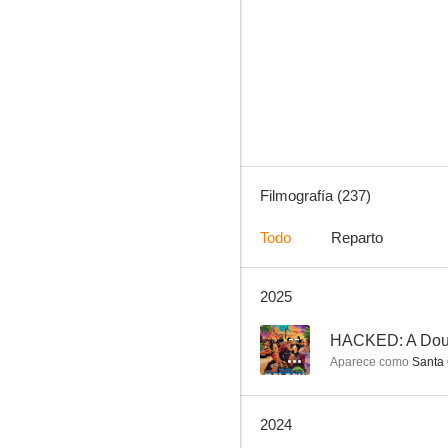
Modern Family
8.6
Filmografía (237)
Todo
Reparto
2025
Navy, investigación criminal (NCIS)
8.5
--
HACKED: A Doub
Aparece como
Santa 
2024