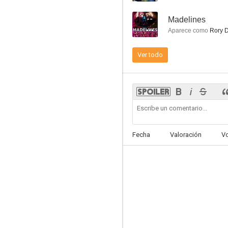
--
Madelines
Aparece como
Rory D
Ver todo
Star Trek: Enterprise
8.0
Fecha
Valoración
V
Black-ish
7.9