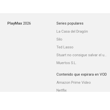
Red
PlayMax
2026
Series populares
6.8
La Casa del Dragón
Silo
Ted Lasso
Stuart no consigue salvar el universo
Muertos S.L.
Contenido que expirara en VOD
Better Off Ted
Amazon Prime Video
6.8
Netflix
Filmin
Movistar+