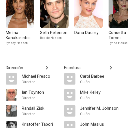
Melina
Seth Peterson
Dana Daurey
Concetta
Kanakaredes
Tomei
Robbie Hansen
Sydney Hansen
Lynda Hanse
Dirección
Escritura
Michael Fresco
Carol Barbee
Director
Guión
Ian Toynton
Mike Kelley
Director
Guión
Randall Zisk
Jennifer M. Johnson
Director
Guión
Kristoffer Tabori
John Masius