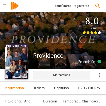
Identificarse/Registrarse
8.0
1 voto
Providence
En emisión
Marcar ficha
Información
Trailers
Capítulos
DVD / Blu-Ray
Título original
Año
Duración
Temporadas
Clasificación por edades