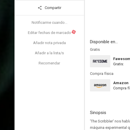
Compartir
Notificarme cuando...
N
Editar fechas de marcado
Disponible en...
Añadir nota privada
Gratis
Añadir a la lista/s
Faweso
Recomendar
Gratis:
Compra física
Amazon
Compra fí
Sinopsis
'The Scribbler' nos hab
máquina experimental qu