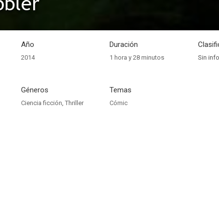
bbler
Año
Duración
Clasif
2014
1 hora y 28 minutos
Sin inf
Géneros
Temas
Ciencia ficción
,
Thriller
Cómic