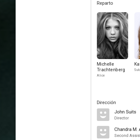
Reparto
Michelle
Ka
Trachtenberg
Suk
Alice
Dirección
John Suits
Director
Chandra M. 
Second Assist