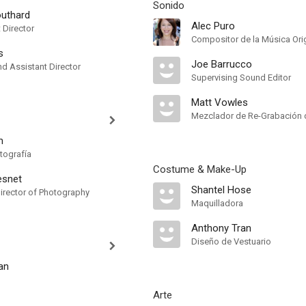
Sonido
uthard
Alec Puro
t Director
Compositor de la Música Orig
s
Joe Barrucco
 Assistant Director
Supervising Sound Editor
Matt Vowles
Mezclador de Re-Grabación 
m
tografía
Costume & Make-Up
esnet
Shantel Hose
irector of Photography
Maquilladora
Anthony Tran
Diseño de Vestuario
an
Arte