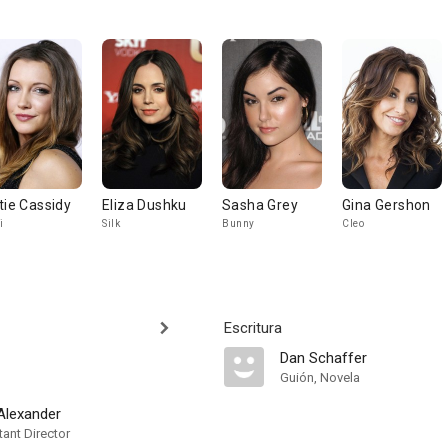
tie Cassidy
Eliza Dushku
Sasha Grey
Gina Gershon
i
Silk
Bunny
Cleo
Escritura
Dan Schaffer
Guión, Novela
Alexander
ant Director