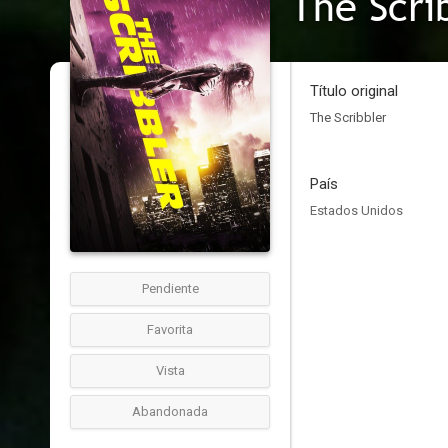
The Scri
Título original
The Scribbler
País
Estados Unidos
Pendiente
Favorita
Vista
Abandonada