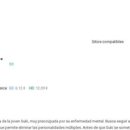
Sitios compatibles
me
SD
sica:
SD
6.12 €
HD
12.09 €
la de la joven Suki, muy preocupada por su enfermedad mental. Busca seguir a
e permite eliminar las personalidades múltiples. Antes de que Suki se someta