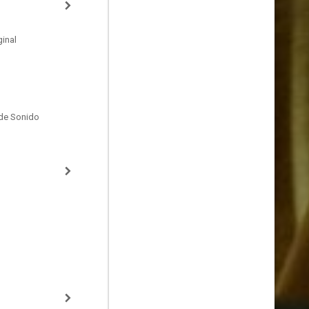
inal
de Sonido