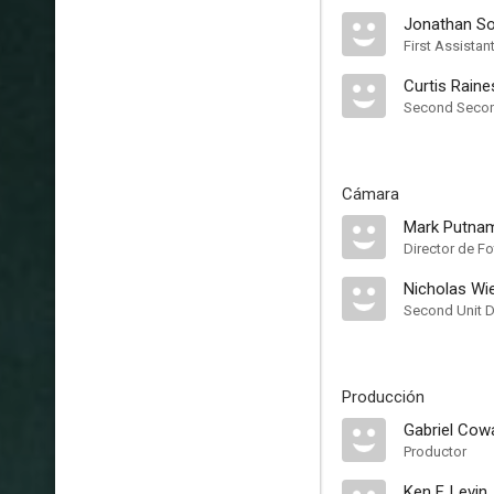
Jonathan So
First Assistan
Curtis Raine
Second Second
Cámara
Mark Putna
Director de Fo
Nicholas Wi
Second Unit D
Producción
Gabriel Cow
Productor
Ken F. Levin