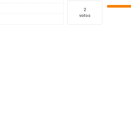
2
votos