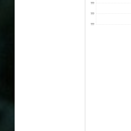
???
???
???