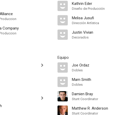
Kathrin Eder
Diseño de Producción
Alliance
Melisa Jusufi
Produccion
Dirección Artística
ia Company
Justin Vivian
Produccion
Decorados
Equipo
Joe Ordaz
Dobles
Mam Smith
Dobles
Damien Bray
Stunt Coordinator
h
Matthew R. Anderson
Stunt Coordinator