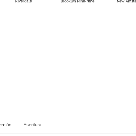
Riverdale
Brooklyn Nine-Nine
New Amst
8.5
8.3
Community
Chucky
Young
7.8
7.7
ección
Escritura