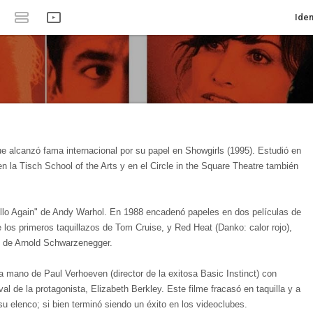
Iden
e alcanzó fama internacional por su papel en Showgirls (1995). Estudió en
 la Tisch School of the Arts y en el Circle in the Square Theatre también
ello Again" de Andy Warhol. En 1988 encadenó papeles en dos películas de
e los primeros taquillazos de Tom Cruise, y Red Heat (Danko: calor rojo),
s de Arnold Schwarzenegger.
la mano de Paul Verhoeven (director de la exitosa Basic Instinct) con
val de la protagonista, Elizabeth Berkley. Este filme fracasó en taquilla y a
 su elenco; si bien terminó siendo un éxito en los videoclubes.