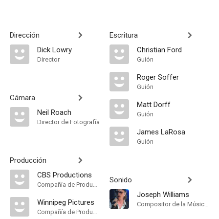
Dirección
Escritura
Dick Lowry
Christian Ford
Director
Guión
Roger Soffer
Guión
Cámara
Matt Dorff
Neil Roach
Guión
Director de Fotografía
James LaRosa
Guión
Producción
CBS Productions
Sonido
Compañía de Produccion
Joseph Williams
Winnipeg Pictures
Compositor de la Música Original
Compañía de Produccion