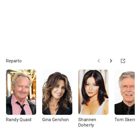
Reparto
Randy Quaid
Gina Gershon
Shannen
Tom Skerr
Doherty