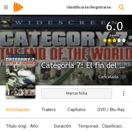
Identificarse/Registrarse
6.0
2 votos
Categoría 7: El fin del mundo
Cancelada
Marcar ficha
Información
Trailers
Capítulos
DVD / Blu-Ray
Título original
Año
Duración
Temporadas
Clasificación por edades