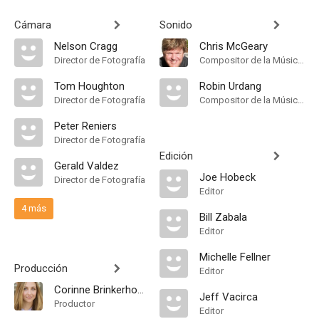
Cámara
Sonido
Nelson Cragg
Chris McGeary
Director de Fotografía
Compositor de la Música Original
Tom Houghton
Robin Urdang
Director de Fotografía
Compositor de la Música Original
Peter Reniers
Director de Fotografía
Edición
Gerald Valdez
Joe Hobeck
Director de Fotografía
Editor
4 más
Bill Zabala
Editor
Michelle Fellner
Producción
Editor
Corinne Brinkerhoff
Jeff Vacirca
Productor
Editor