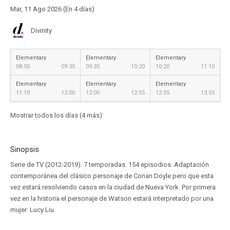
Mar, 11 Ago 2026 (En 4 días)
Divinity
Elementary
Elementary
Elementary
08:50
09:35
09:35
10:20
10:20
11:10
Elementary
Elementary
Elementary
11:10
12:00
12:00
12:55
12:55
13:55
Mostrar todos los días (4 más)
Sinopsis
Serie de TV (2012-2019). 7 temporadas. 154 episodios. Adaptación
contemporánea del clásico personaje de Conan Doyle pero que esta
vez estará resolviendo casos en la ciudad de Nueva York. Por primera
vez en la historia el personaje de Watson estará interpretado por una
mujer: Lucy Liu.