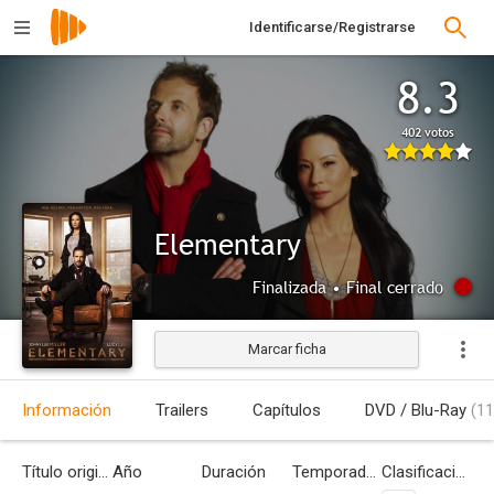
Identificarse/Registrarse
8.3
402 votos
Elementary
Finalizada • Final cerrado
Marcar ficha
Información
Trailers
Capítulos
DVD / Blu-Ray
(11
Título original
Año
Duración
Temporadas
Clasificación por edades