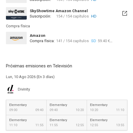
Disponible hasta el Sab, 19 Jun 2027 (Quedan 10 meses)
SkyShowtime Amazon Channel
Suscripción:
154 / 154 capítulos
HD
Compra física
Amazon
Compra física:
141 / 154 capítulos
SD
59.40 €
Próximas emisiones en Televisión
Lun, 10 Ago 2026 (En 3 días)
Divinity
Elementary
Elementary
Elementary
09:00
09:40
09:40
10:20
10:20
11:10
Elementary
Elementary
Elementary
11:10
11:55
11:55
12:55
12:55
13:55