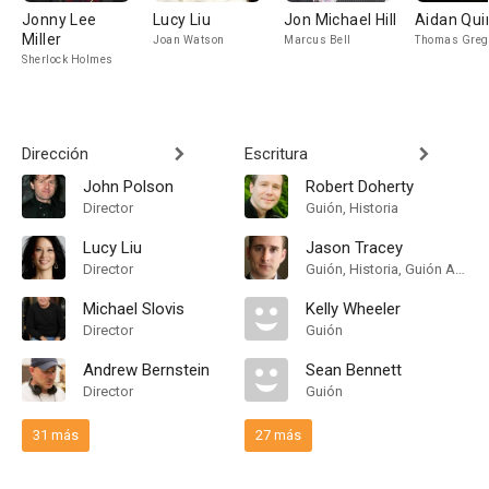
Jonny Lee
Lucy Liu
Jon Michael Hill
Aidan Qui
Miller
Joan Watson
Marcus Bell
Thomas Greg
Sherlock Holmes
Dirección
Escritura
John Polson
Robert Doherty
Director
Guión, Historia
Lucy Liu
Jason Tracey
Director
Guión, Historia, Guión Adaptado
Michael Slovis
Kelly Wheeler
Director
Guión
Andrew Bernstein
Sean Bennett
Director
Guión
31 más
27 más