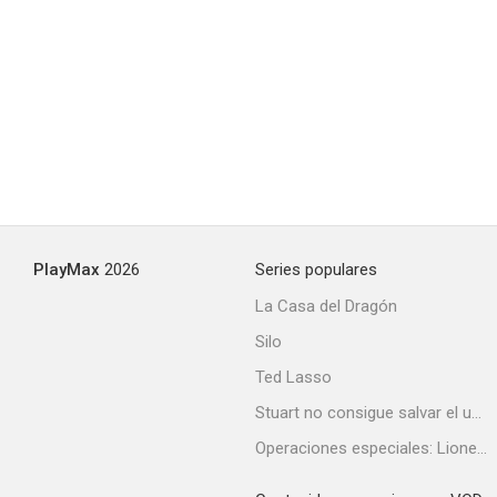
Kung Fu Panda: La leyenda de Po
7.6
Saturday Night Live
PlayMax
2026
Series populares
7.2
La Casa del Dragón
Silo
Ted Lasso
Stuart no consigue salvar el universo
Operaciones especiales: Lioness