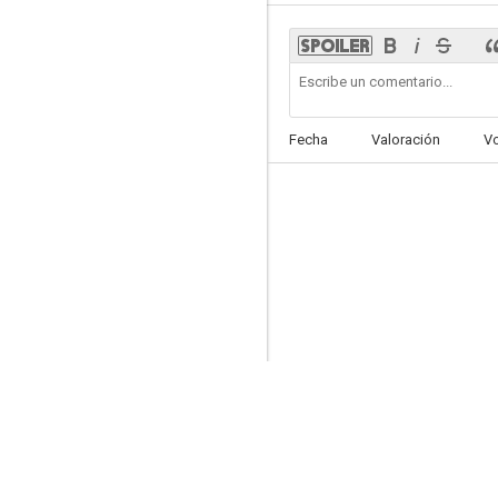
Graceland
7.8
Fecha
Valoración
V
Hércules: Sus viajes legendarios
7.6