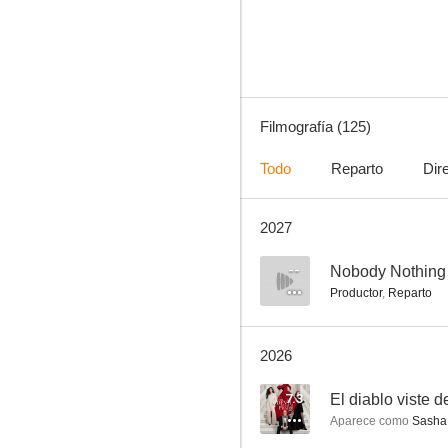
8.7
Filmografía (125)
Todo
Reparto
Dir
2027
Larry David (Curb Your Enthusiasm)
8.3
--
Nobody Nothing
Productor
,
Reparto
2026
7.3
El diablo viste 
Aparece como
Sasha