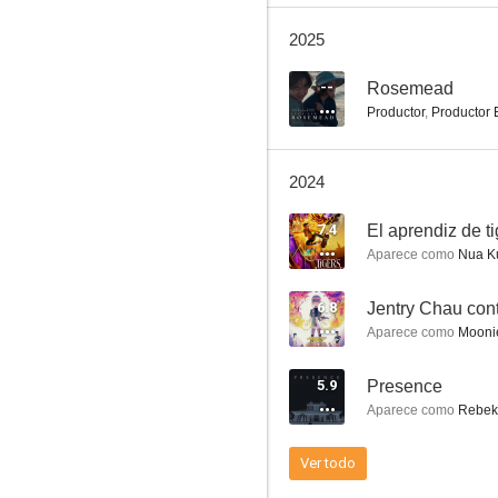
Elementary
2025
8.2
--
Rosemead
Productor
,
Productor 
2024
7.4
El aprendiz de ti
Aparece como
Nua Ku
Girls
6.8
Jentry Chau cont
8.0
Aparece como
Moonie
5.9
Presence
Aparece como
Rebek
Ver todo