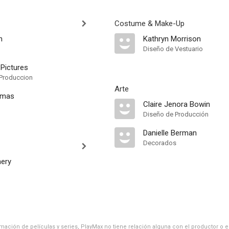
Costume & Make-Up
n
Kathryn Morrison
Diseño de Vestuario
 Pictures
Produccion
Arte
omas
Claire Jenora Bowin
Diseño de Producción
Danielle Berman
Decorados
nery
ación de películas y series, PlayMax no tiene relación alguna con el productor o el d