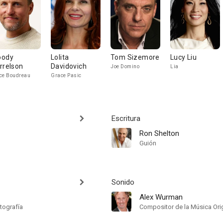
ody
Lolita
Tom Sizemore
Lucy Liu
rrelson
Davidovich
Joe Domino
Lia
ce Boudreau
Grace Pasic
Escritura
Ron Shelton
Guión
Sonido
Alex Wurman
tografía
Compositor de la Música Orig