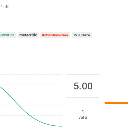
ñadir
5.00
1
voto