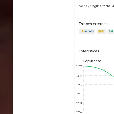
No hay ninguna fecha.
A
Enlaces externos
Estadísticas
Popularidad
1207
1218
1230
1241
1253
1264