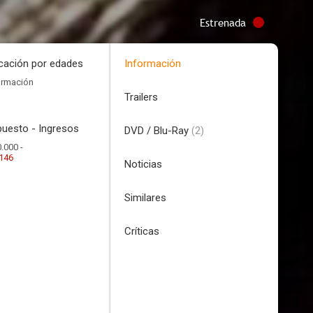
Estrenada
icación por edades
Información
ormación
Trailers
uesto - Ingresos
DVD / Blu-Ray
(2)
.000 -
.146
Noticias
Similares
Críticas