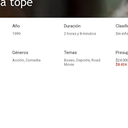
a tope
Año
Duración
Clasif
1999
2 horas y 8 minutos
Sin inf
Géneros
Temas
Presup
Acción
,
Comedia
Boxeo
,
Deporte
,
Road
$24.000
Movie
$8.434