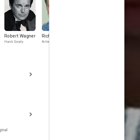
Robert Wagner
Richard Masur
Willie Garson
Cylk Cozar
Hank Goody
Artie
Cappie Caplan
Rudy
inal