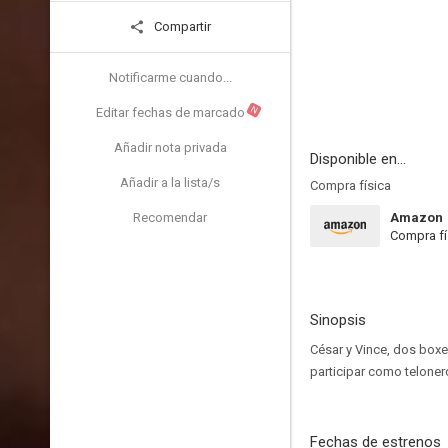
Compartir
Notificarme cuando...
N
Editar fechas de marcado
Añadir nota privada
Disponible en...
Añadir a la lista/s
Compra física
Recomendar
Amazon
Compra fí
Sinopsis
César y Vince, dos bo
participar como teloner
Fechas de estrenos