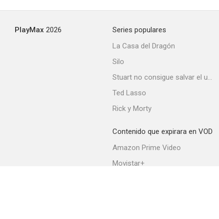
5.0
PlayMax
2026
Series populares
La Casa del Dragón
Silo
Stuart no consigue salvar el universo
Ted Lasso
Rick y Morty
Jugando a tope
2.0
Contenido que expirara en VOD
Amazon Prime Video
Movistar+
Netflix
Filmin
HBO Max