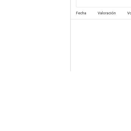
La mansión encantada
Fecha
Valoración
V
6.4
La maldición de Chucky
10