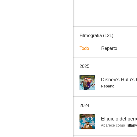
8.3
Filmografía (121)
Todo
Reparto
2025
Chucky
8.0
--
Disney's Hulu's 
Reparto
2024
6.6
El juicio del perr
Aparece como
Tiffany