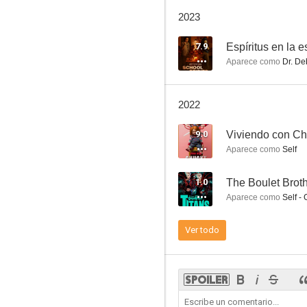
Bartok el magnífico
2023
6.9
7.9
Espíritus en la 
Aparece como
Dr. De
2022
9.0
Viviendo con C
Aparece como
Self
El show de Cleveland
1.0
6.5
Aparece como
Self -
Ver todo