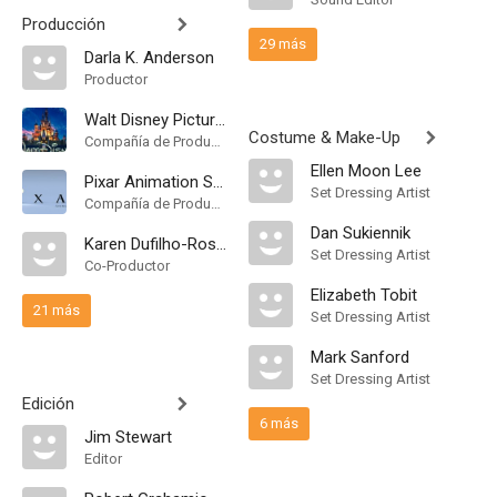
Producción
29 más
Darla K. Anderson
Productor
Walt Disney Pictures
Costume & Make-Up
Compañía de Produccion
Ellen Moon Lee
Pixar Animation Studios
Set Dressing Artist
Compañía de Produccion
Dan Sukiennik
Karen Dufilho-Rosen
Set Dressing Artist
Co-Productor
Elizabeth Tobit
21 más
Set Dressing Artist
Mark Sanford
Set Dressing Artist
Edición
6 más
Jim Stewart
Editor