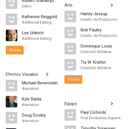
Robert Grahamjones
Arte
Editor
Harley Jessup
Katherine Ringgold
Diseño de Producción
Additional Editing
Bob Pauley
Lee Unkrich
Diseño de Producción
Additional Editing
Dominique Louis
15 más
Dirección Artística
Tia W. Kratter
Dirección Artística
Efectos Visuales
10 más
Michael Berenstein
Animation
Kyle Balda
Equipo
Animation
Paul Cichocki
Doug Dooley
Post Production Supervisor
Animation
Timothy Sorensen