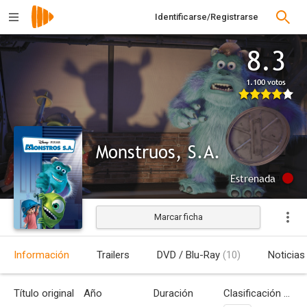
Identificarse/Registrarse
8.3
1.100 votos
Monstruos, S.A.
Estrenada
Marcar ficha
Información
Trailers
DVD / Blu-Ray
(10)
Noticias
Título original
Año
Duración
Clasificación por edades