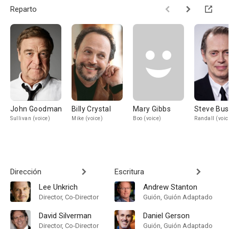
Reparto
John Goodman
Billy Crystal
Mary Gibbs
Steve Bu
Sullivan (voice)
Mike (voice)
Boo (voice)
Randall (voic
Dirección
Escritura
Lee Unkrich
Andrew Stanton
Director, Co-Director
Guión, Guión Adaptado
David Silverman
Daniel Gerson
Director, Co-Director
Guión, Guión Adaptado