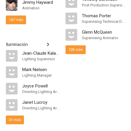
Jimmy Hayward
Post Production Supervisor
Animation
Thomas Porter
147 más
Supervising Technical Director
Glenn McQueen
Supervising Animator
Iluminación
103 más
Jean-Claude Kalache
Lighting Supervisor
Mark Nielsen
Lighting Manager
Joyce Powell
Directing Lighting Artist
Janet Lucroy
Directing Lighting Artist
31 más