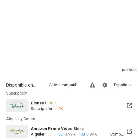
Disponible en...
Sitios compatibles
España
Suscripción
Disney+
HDR
Suscripción:
4K
Alquiler y Compra
Amazon Prime Video Store
Alquiler:
SD
3.99 €
HD
3.99 €
Compra:
SD
1