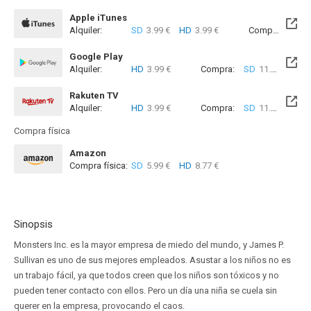
Apple iTunes
Alquiler:
SD
3.99 €
HD
3.99 €
Compra:
SD
1
Google Play
Alquiler:
HD
3.99 €
Compra:
SD
11.99 €
HD
Rakuten TV
Alquiler:
HD
3.99 €
Compra:
SD
11.99 €
HD
Compra física
Amazon
Compra física:
SD
5.99 €
HD
8.77 €
Sinopsis
Monsters Inc. es la mayor empresa de miedo del mundo, y James P.
Sullivan es uno de sus mejores empleados. Asustar a los niños no es
un trabajo fácil, ya que todos creen que los niños son tóxicos y no
pueden tener contacto con ellos. Pero un día una niña se cuela sin
querer en la empresa, provocando el caos.