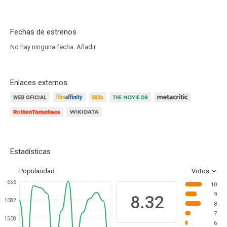
Fechas de estrenos
No hay ninguna fecha.
Añadir
Enlaces externos
Estadísticas
Popularidad
Votos
656
10
9
8.32
1082
8
7
1508
6