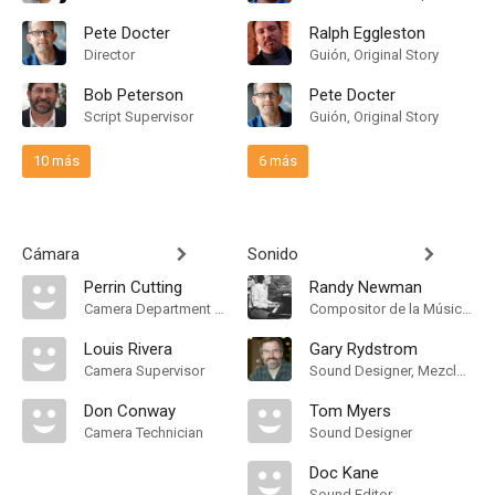
Pete Docter
Ralph Eggleston
Director
Guión, Original Story
Bob Peterson
Pete Docter
Script Supervisor
Guión, Original Story
10 más
6 más
Cámara
Sonido
Perrin Cutting
Randy Newman
Camera Department Manager
Compositor de la Música Original, Songs, Music Producer
Louis Rivera
Gary Rydstrom
Camera Supervisor
Sound Designer, Mezclador de Re-Grabación de Sonido
Don Conway
Tom Myers
Camera Technician
Sound Designer
Doc Kane
Sound Editor