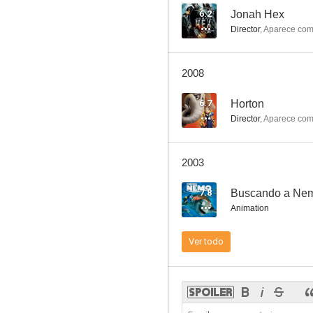
6.2
Jonah Hex
Director
,
Aparece co
De nuevo tú
2008
6.7
Horton
Director
,
Aparece co
2003
7.8
Buscando a Ne
Animation
Ver todo