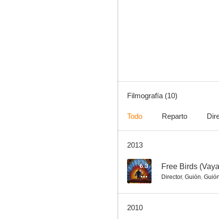
Toy Story 2
6.2
Filmografía (10)
Todo
Reparto
Dir
2013
Jonah Hex
--
6.3
Free Birds (Vay
Director
,
Guión
,
Guió
2010