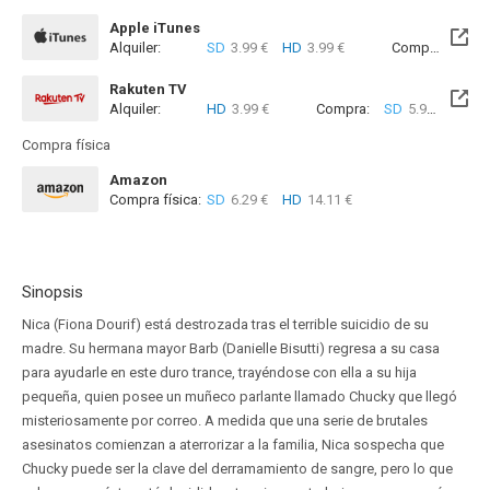
Apple iTunes
Alquiler:
SD
3.99 €
HD
3.99 €
Compra:
SD
5
Rakuten TV
Alquiler:
HD
3.99 €
Compra:
SD
5.99 €
HD
9
Compra física
Amazon
Compra física:
SD
6.29 €
HD
14.11 €
Sinopsis
Nica (Fiona Dourif) está destrozada tras el terrible suicidio de su
madre. Su hermana mayor Barb (Danielle Bisutti) regresa a su casa
para ayudarle en este duro trance, trayéndose con ella a su hija
pequeña, quien posee un muñeco parlante llamado Chucky que llegó
misteriosamente por correo. A medida que una serie de brutales
asesinatos comienzan a aterrorizar a la familia, Nica sospecha que
Chucky puede ser la clave del derramamiento de sangre, pero lo que