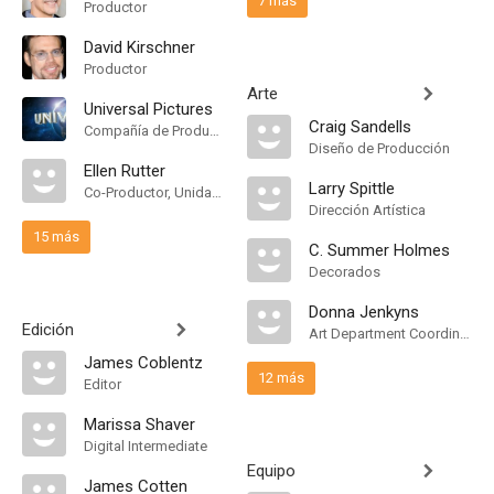
7 más
Productor
David Kirschner
Productor
Arte
Universal Pictures
Craig Sandells
Compañía de Produccion
Diseño de Producción
Ellen Rutter
Larry Spittle
Co-Productor, Unidad de Producción
Dirección Artística
15 más
C. Summer Holmes
Decorados
Donna Jenkyns
Edición
Art Department Coordinator
James Coblentz
12 más
Editor
Marissa Shaver
Digital Intermediate
Equipo
James Cotten