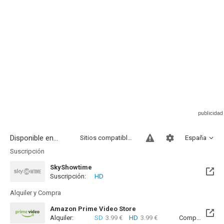
Disponible en...
Sitios compatibles
España
Suscripción
SkyShowtime
Suscripción:
HD
Próximamente. A partir del Mar, 01 Sep 2026 (En 26 días)
Alquiler y Compra
Amazon Prime Video Store
Alquiler:
SD
3.99 €
HD
3.99 €
Compra:
SD
5