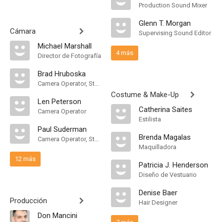
Production Sound Mixer
Glenn T. Morgan
Cámara
Supervising Sound Editor
Michael Marshall
4 más
Director de Fotografía
Brad Hruboska
Camera Operator, Steadicam Operator
Costume & Make-Up
Len Peterson
Catherina Saites
Camera Operator
Estilista
Paul Suderman
Brenda Magalas
Camera Operator, Steadicam Operator
Maquilladora
12 más
Patricia J. Henderson
Diseño de Vestuario
Denise Baer
Producción
Hair Designer
Don Mancini