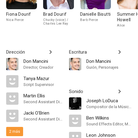
Fiona Dourif
Brad Dourif
Danielle Bisutti
Summer H
Howell
Nica Pierce
Chucky (voice) /
Barb Pierce
Charles Lee Ray
Alice
Dirección
Escritura
Don Mancini
Don Mancini
Director, Creador
Guión, Personajes
Tanya Mazur
Script Supervisor
Sonido
Martin Ellis
Joseph LoDuca
Second Assistant Director
Compositor de la Música Original
Jacki O'Brien
Ben Wilkins
Second Assistant Director
Sound Effects Editor, Mezclador de Re-Grabación de Sonido
2 más
Leon Johnson