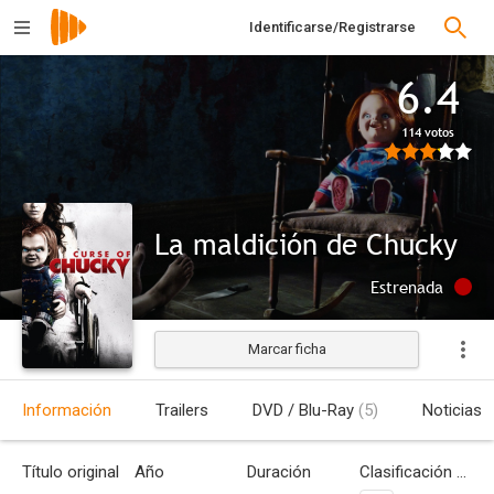
Identificarse/Registrarse
6.4
114 votos
La maldición de Chucky
Estrenada
Marcar ficha
Información
Trailers
DVD / Blu-Ray
(5)
Noticias
Título original
Año
Duración
Clasificación por edades