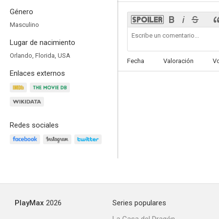
Género
Masculino
Lugar de nacimiento
Murder at 1600 (Asesinato en la Casa Blanca)
Orlando, Florida, USA
Fecha
Valoración
V
6.0
Enlaces externos
Redes sociales
Ciudad de asesinos
5.8
PlayMax
2026
Series populares