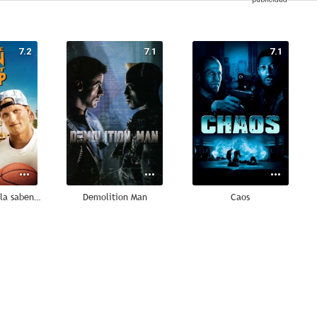
7.2
7.1
7.1
Los blancos no la saben meter
Demolition Man
Caos
6.7
6.6
6.4