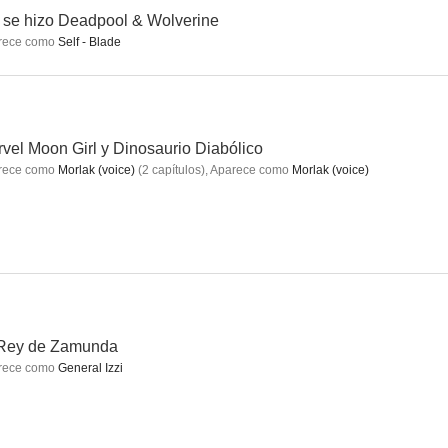
 se hizo Deadpool & Wolverine
rece como
Self - Blade
El Strip
Michael Jackson: Bad
The Player
6.6
6.5
6.4
vel Moon Girl y Dinosaurio Diabólico
rece como
Morlak (voice)
(
2
capítulos
)
,
Aparece como
Morlak (voice)
El arte de la guerra 2: La traición
Una historia muy real
Asalto al tren del dinero
 Rey de Zamunda
6.2
6.2
6.1
rece como
General Izzi