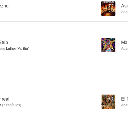
ezno
7.0
Así
Apa
Mo' better blues (Cuanto más, ¡mejor!)
Fiebre salvaje
De vuelta en 
6.9
6.9
Strip
--
Mar
omo
Luther 'Mr. Big'
Apa
El objetivo
Yo soy Dolemite
 real
6.2
El
6.4
6.3
n
(
7
capítulos
)
Apa