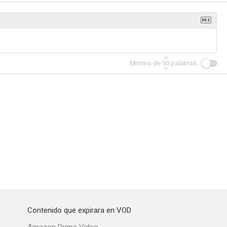
eligro
Equipo mortal
Pasajero 57
Mínimo de
50
palabras
6.0
6.0
5.8
a guerra
Después de una noche
Una mujer en la liga
5.4
5.4
5.2
Contenido que expirara en VOD