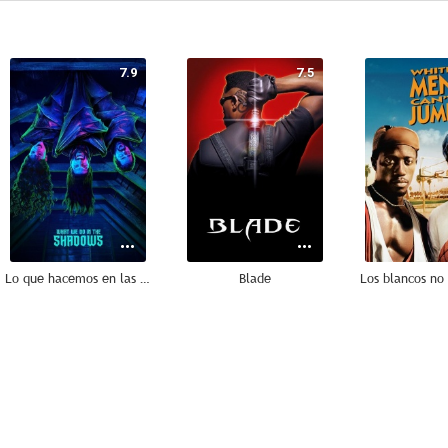
7.9
7.5
Lo que hacemos en las sombras
Blade
6.8
6.8