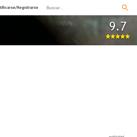
tificarse/Registrarse
9.7