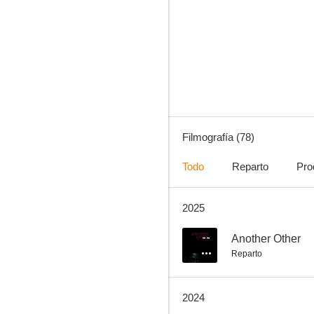
Blade II
6.2
Filmografía (78)
Todo
Reparto
Pro
2025
El Rey de Zamunda
8.0
--
Another Other
Reparto
2024