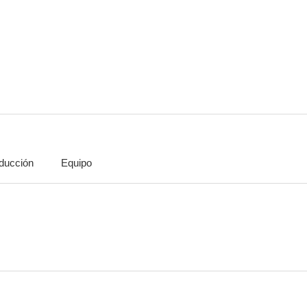
U.S. Marshals
Invicto
Los mercen
10
9.0
ducción
Equipo
Sugar Hill
The Player
8.0
7.7