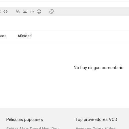
New Jack City
Sol naciente
Salto al p
otos
Afinidad
6.0
6.0
No hay ningun comentario.
El detonador
El show de Bernie Mac
El arte de l
5.7
5.5
Peliculas populares
Top proveedores VOD