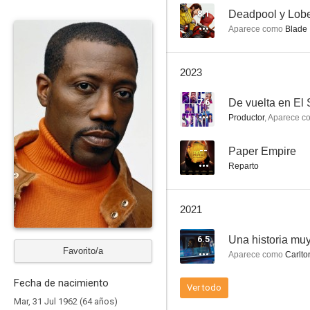
8.1
Deadpool y Lob
Aparece como
Blade
Chi-Raq
2023
7.0
7.6
De vuelta en El 
Productor
,
Aparece c
--
Paper Empire
Reparto
2021
Así se hizo Deadpool & Wolverine
6.5
Una historia muy
6.4
Favorito/a
Aparece como
Carlto
Fecha de nacimiento
Ver todo
Mar, 31 Jul 1962 (64 años)