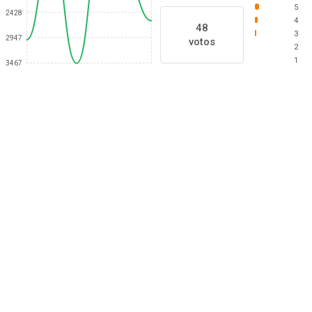
5
2428
4
48
3
2947
votos
2
1
3467