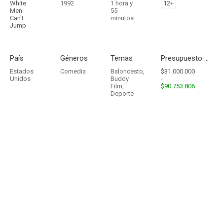
White
1992
1 hora y
12+
Men
55
Can't
minutos
Jump
País
Géneros
Temas
Presupuesto - Ingresos
Estados
Comedia
Baloncesto
,
$31.000.000
Unidos
Buddy
-
Film
,
$90.753.806
Deporte