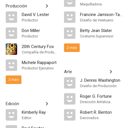
Maquilladora
Producción
David V. Lester
Francine Jamison-Tanchuck
Productor
Diseño de Vestuario
Don Miller
Betty Jean Slater
Productor
Costume Supervisor
20th Century Fox
2 más
Compañía de Produccion
Michele Rappaport
Productor Ejecutivo
Arte
3 más
J. Dennis Washington
Diseño de Producción
Roger G. Fortune
Dirección Artística
Edición
Kimberly Ray
Robert R. Benton
Editor
Decorados