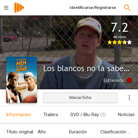
Identificarse/Registrarse
7.2
48 votos
Los blancos no la saben meter
Estrenada
Marcar ficha
Información
Trailers
DVD / Blu-Ray
(2)
Noticias
Título original
Año
Duración
Clasificación por edades