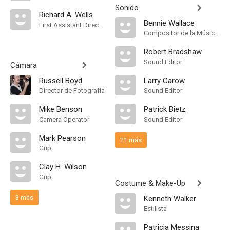
Sonido
Richard A. Wells
Bennie Wallace
First Assistant Director
Compositor de la Música Original
Robert Bradshaw
Sound Editor
Cámara
Russell Boyd
Larry Carow
Director de Fotografía
Sound Editor
Mike Benson
Patrick Bietz
Camera Operator
Sound Editor
Mark Pearson
21 más
Grip
Clay H. Wilson
Grip
Costume & Make-Up
3 más
Kenneth Walker
Estilista
Patricia Messina