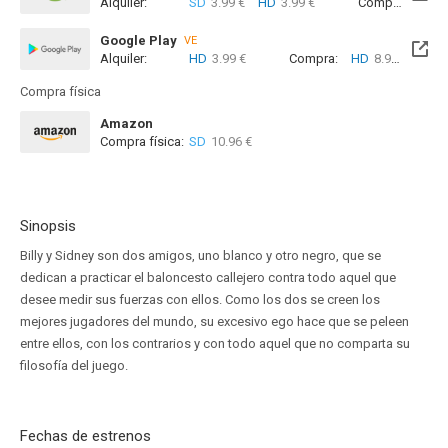
Alquiler:
SD
3.99 €
HD
3.99 €
Compra:
SD
7
Google Play
VE
Alquiler:
HD
3.99 €
Compra:
HD
8.99 €
Compra física
Amazon
Compra física:
SD
10.96 €
Sinopsis
Billy y Sidney son dos amigos, uno blanco y otro negro, que se
dedican a practicar el baloncesto callejero contra todo aquel que
desee medir sus fuerzas con ellos. Como los dos se creen los
mejores jugadores del mundo, su excesivo ego hace que se peleen
entre ellos, con los contrarios y con todo aquel que no comparta su
filosofía del juego.
Fechas de estrenos