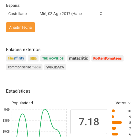
España:
- Castellano:
Mié, 02 Ago 2017 (Hace 9 años)
Copia Digital
Añadir fecha
Enlaces externos
Estadísticas
Popularidad
Votos
869
10
9
7.18
1389
8
7
1908
6