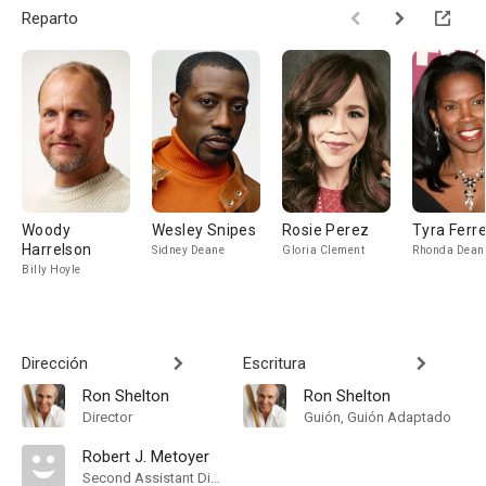
Reparto
Woody
Wesley Snipes
Rosie Perez
Tyra Ferre
Harrelson
Sidney Deane
Gloria Clement
Rhonda Dean
Billy Hoyle
Dirección
Escritura
Ron Shelton
Ron Shelton
Director
Guión, Guión Adaptado
Robert J. Metoyer
Second Assistant Director