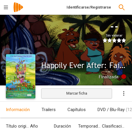
Identificarse/Registrarse
--
Sin valorar
Happily Ever After: Fairy Tales for Every Child
Finalizada
Marcar ficha
Información
Trailers
Capítulos
DVD / Blu-Ray
(12
Título original
Año
Duración
Temporadas
Clasificación por edades