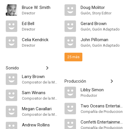
Bruce W. Smith
Doug Molitor
Director
Guión, Story Editor
Ed Bell
Gerard Brown
Director
Guión, Guión Adaptado
Celia Kendrick
John PiRoman
Director
Guión, Guión Adaptado
25 más
Sonido
Larry Brown
Producción
Compositor de la Música Original
Libby Simon
Sam Winans
Productor
Compositor de la Música Original
Two Oceans Entertainment Group
Megan Cavallari
Compañía de Produccion
Compositor de la Música Original
Confetti Entertainment Company
Andrew Rollins
Compañía de Produccion