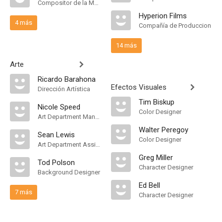
Compositor de la Música Original
Hyperion Films
4 más
Compañía de Produccion
14 más
Arte
Ricardo Barahona
Efectos Visuales
Dirección Artística
Tim Biskup
Nicole Speed
Color Designer
Art Department Manager
Walter Peregoy
Sean Lewis
Color Designer
Art Department Assistant
Greg Miller
Tod Polson
Character Designer
Background Designer
Ed Bell
7 más
Character Designer