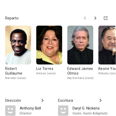
Reparto
Robert
Liz Torres
Edward James
Keone Yo
Guillaume
Olmos
Delores (voice)
Ahbuhji (voic
Narrator (voice)
Rey Emiliano (voice)
Dirección
Escritura
Anthony Bell
Daryl G. Nickens
Director
Guión, Guión Adaptado