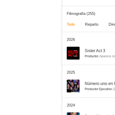
Filmografía (255)
Todo
Reparto
Dir
2026
Blackfish
8.5
--
Sister Act 3
Productor
,
Aparece c
2025
--
Número uno en l
Productor Ejecutivo
(
Familia de policías
2024
8.5