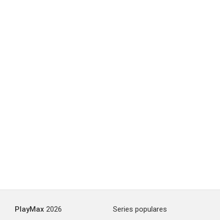
7.3
El celuloide oculto
7.2
PlayMax
2026
Series populares
Héroe a rayas