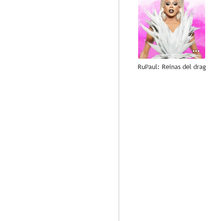
RuPaul: Reinas del drag
8.8
Todo el mundo odia a Chris
8.7