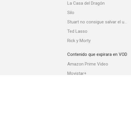
La Casa del Dragón
7.2
Silo
Stuart no consigue salvar el universo
Ted Lasso
Rick y Morty
Contenido que expirara en VOD
Amazon Prime Video
Rudolph, el reno de la nariz roja
Movistar+
7.0
Netflix
Filmin
HBO Max