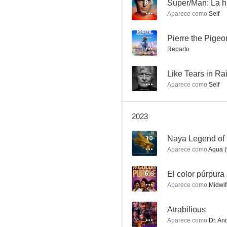
8.1
Aparece como
Self
--
Pierre the Pige
Reparto
--
Like Tears in Ra
Aparece como
Self
Bob Esponja
8.4
2023
10
Aparece como
Aqua (
6.6
El color púrpura
Aparece como
Midwif
--
Atrabilious
Los descendientes 2
Aparece como
Dr. An