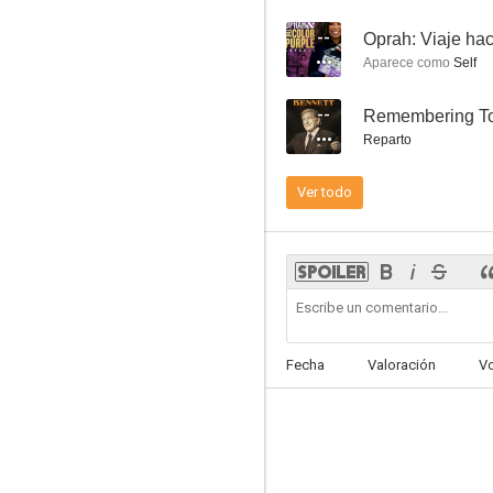
8.0
--
Aparece como
Self
--
Remembering To
Reparto
Ver todo
Inocencia interrumpida
7.8
Fecha
Valoración
V
El guardián de las palabras