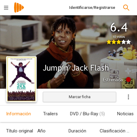
Identificarse/Registrarse
6.4
10 votos
Jumpin' Jack Flash
Estrenada
Marcar ficha
Información
Trailers
DVD / Blu-Ray
(5)
Noticias
Título original
Año
Duración
Clasificación por edades