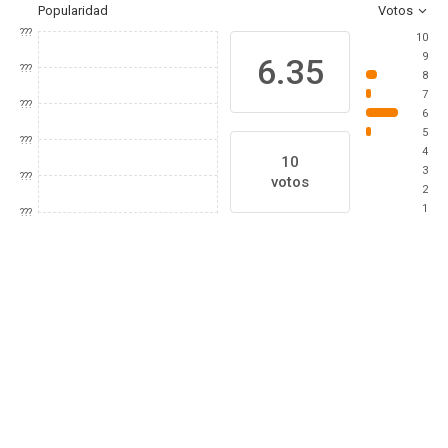
Popularidad
Votos
???
10
9
6.35
???
8
7
???
6
5
???
4
10
3
???
votos
2
1
???