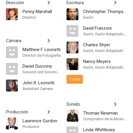
Dirección
Escritura
Penny Marshall
Christopher Thompson
Director
Guión
David Franzoni
Guión, Guión Adaptado, Historia
Cámara
Charles Shyer
Matthew F. Leonetti
Guión, Guión Adaptado
Director de Fotografía
Nancy Meyers
Daniel Ducovny
Guión, Guión Adaptado
Second Unit Director of Photography
1 más
John R. Leonetti
Assistant Camera
Sonido
Producción
Thomas Newman
Compositor de la Música Original
Lawrence Gordon
Productor
Linda Whittlesey