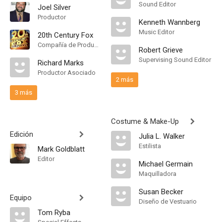
Sound Editor
Joel Silver
Productor
Kenneth Wannberg
Music Editor
20th Century Fox
Compañía de Produccion
Robert Grieve
Supervising Sound Editor
Richard Marks
Productor Asociado
2 más
3 más
Costume & Make-Up
Edición
Julia L. Walker
Estilista
Mark Goldblatt
Editor
Michael Germain
Maquilladora
Susan Becker
Equipo
Diseño de Vestuario
Tom Ryba