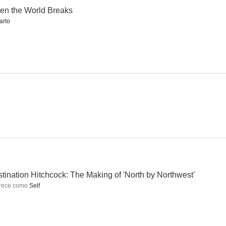
n the World Breaks
arto
erly Hills
La recluta Benjamin
Vinieron del Espacio (Llegó del más allá)
--
--
--
Magnates y estrellas: Una historia de Hollywood
Noche de fiesta
Todo sobre 'Los pájaros'
tination Hitchcock: The Making of 'North by Northwest'
--
--
--
rece como
Self