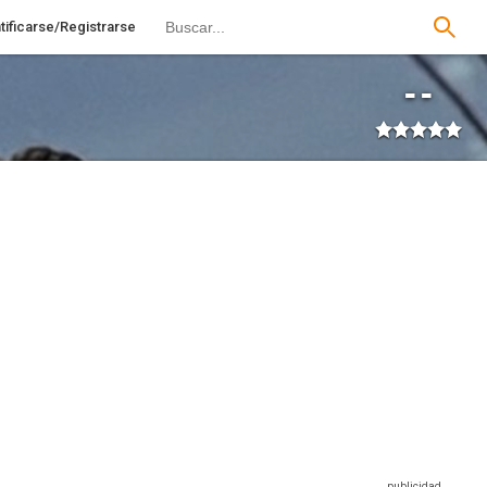
tificarse/Registrarse
--