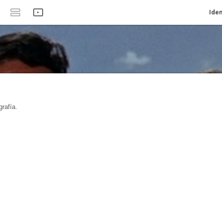
Iden
rafía.