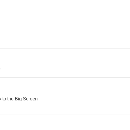
La sombra de una duda
El gran jefe
Sabota
6.5
6.4
e
Muerde la bala
Jumpin' Jack Flash
Explorad
5.5
5.5
y to the Big Screen