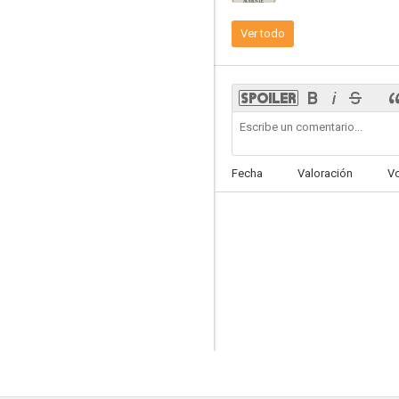
Ver todo
Destination Hitchcock: The Making of 'North by Northwest'
--
Fecha
Valoración
V
Muertes de invierno
--