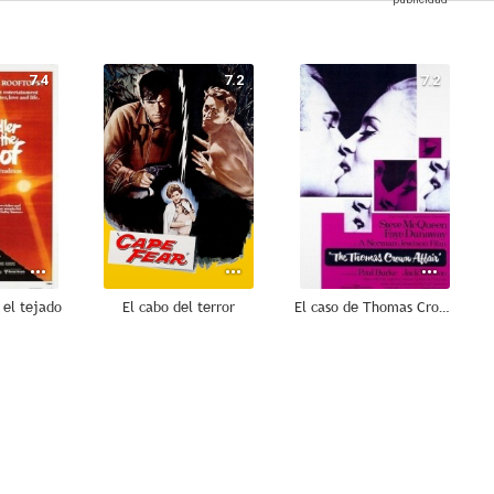
7.4
7.2
7.2
n el tejado
El cabo del terror
El caso de Thomas Crown
6.8
6.8
6.7