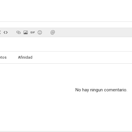
Cómo se hizo: Marnie, la ladrona
Hitchcock: La sombra detrás del genio
Las redes de l
--
--
otos
Afinidad
No hay ningun comentario.
Un investigador insólito
W.C. Fields and Me
Leadbe
--
--