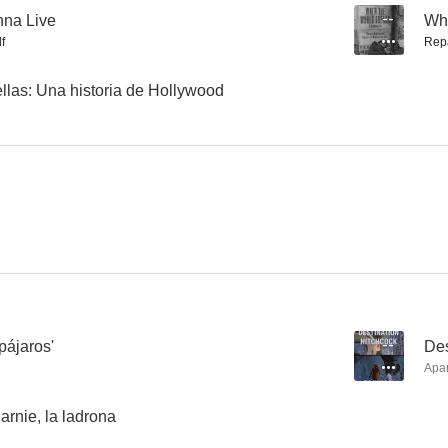
nna Live
--
Whe
f
Rep
Click, Click
Lady Godiva
La tropa de Bev
llas: Una historia de Hollywood
--
--
Something's Gonna Live
When the World Breaks
pájaros'
--
Des
--
--
Apa
rnie, la ladrona