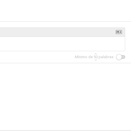
a justicia
Rhinestone
Mesa para cinco
--
--
--
Mínimo de
50
palabras
lly
Ante todo, mujer
Portnoy's Complaint
--
--
--