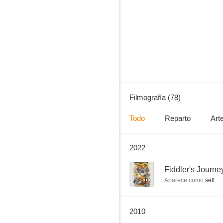
Marnie, la ladrona
6.6
Filmografía (78)
Todo
Reparto
Art
2022
¡Que vienen los rusos!
5.6
--
Fiddler's Journe
Aparece como
self
2010