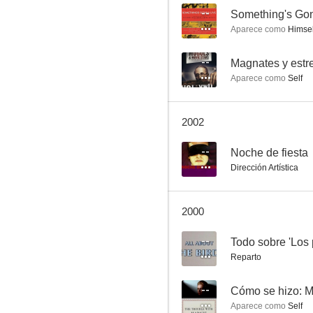
--
Something's Go
Aparece como
Himsel
Dos sabuesos despistados
--
Magnates y estre
Aparece como
Self
--
2002
--
Noche de fiesta
Dirección Artística
2000
Fiddler's Journey to the Big Screen
--
Todo sobre 'Los 
--
Reparto
--
Cómo se hizo: Ma
Aparece como
Self