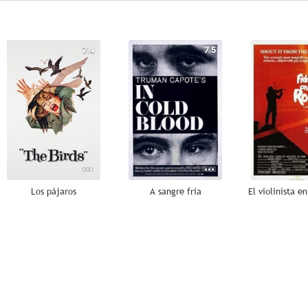
7.4
7.5
Los pájaros
A sangre fría
El violinista e
7.0
7.0