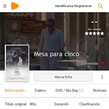
Identificarse/Registrarse
--
Sin valorar
Mesa para cinco
Estrenada
Marcar ficha
Información
Trailers
DVD / Blu-Ray
(1)
Noticias
Título original
Año
Duración
Clasificación por edades