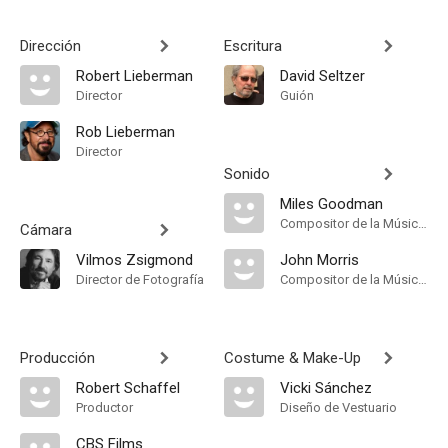
Dirección
Escritura
Robert Lieberman
David Seltzer
Director
Guión
Rob Lieberman
Director
Sonido
Miles Goodman
Compositor de la Música Original
Cámara
Vilmos Zsigmond
John Morris
Director de Fotografía
Compositor de la Música Original
Producción
Costume & Make-Up
Robert Schaffel
Vicki Sánchez
Productor
Diseño de Vestuario
CBS Films