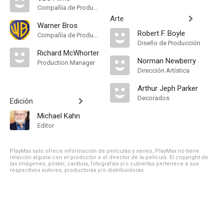
Compañía de Produccion
Arte
Warner Bros
Robert F. Boyle
Compañía de Produccion
Diseño de Producción
Richard McWhorter
Norman Newberry
Production Manager
Dirección Artística
Arthur Jeph Parker
Decorados
Edición
Michael Kahn
Editor
PlayMax solo ofrece información de películas y series, PlayMax no tiene
relación alguna con el productor o el director de la película. El copyright de
las imágenes, póster, carátula, fotografías y/o cubiertas pertenece a sus
respectivos autores, productoras y/o distribuidoras.