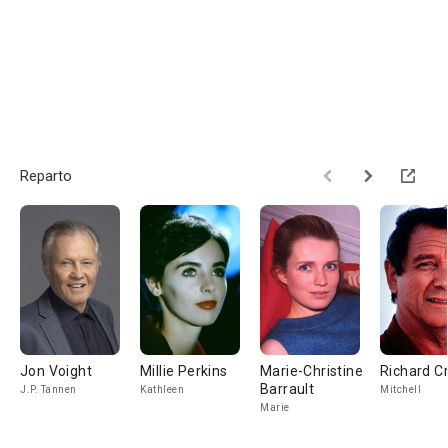
Reparto
Jon Voight
Millie Perkins
Marie-Christine
Richard C
Barrault
J.P. Tannen
Kathleen
Mitchell
Marie