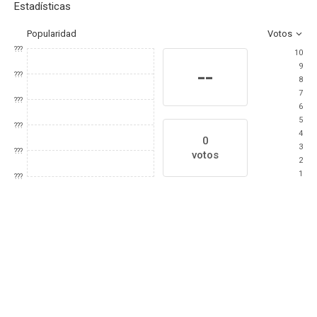
Estadísticas
Popularidad
Votos
???
10
9
--
???
8
7
???
6
5
???
4
0
3
???
votos
2
1
???