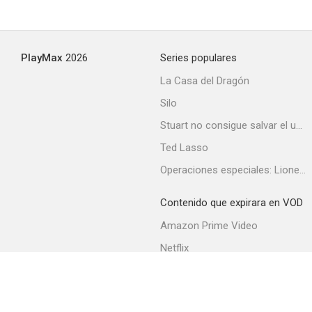
The War Between the Tates
PlayMax
2026
Series populares
--
La Casa del Dragón
Silo
Stuart no consigue salvar el universo
Ted Lasso
Operaciones especiales: Lioness
Contenido que expirara en VOD
Los casos de Rockford
Amazon Prime Video
--
Netflix
Filmin
Movistar+