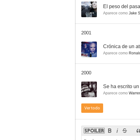
9.0
El peso del pas
Aparece como
Jake S
La juez Amy
2001
8.0
--
Crónica de un a
Aparece como
Ronal
2000
8.0
Se ha escrito un
Aparece como
Warren
Juan Salvador Gaviota
Ver todo
7.7