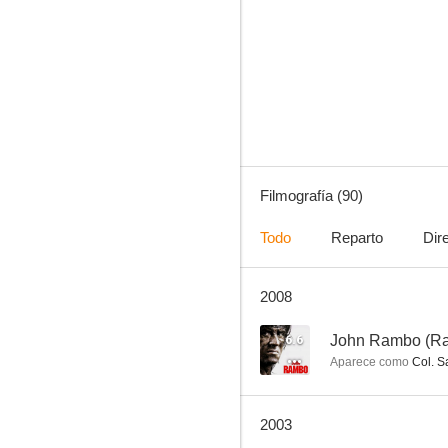
Rambo: Acorralado Parte II (Rambo 2)
10
Filmografía (90)
Todo
Reparto
Dir
2008
El perro del infierno
9.0
6.6
John Rambo (Ra
Aparece como
Col. S
2003