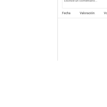
Fecha
Valoración
V
Sola en la oscuridad
6.9
Crónica negra
6.1