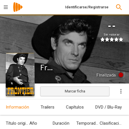
Identificarse/Registrarse
--
Sin valorar
Frontier
Finalizada
Marcar ficha
Información
Trailers
Capítulos
DVD / Blu-Ray
Título original
Año
Duración
Temporadas
Clasificación por edades