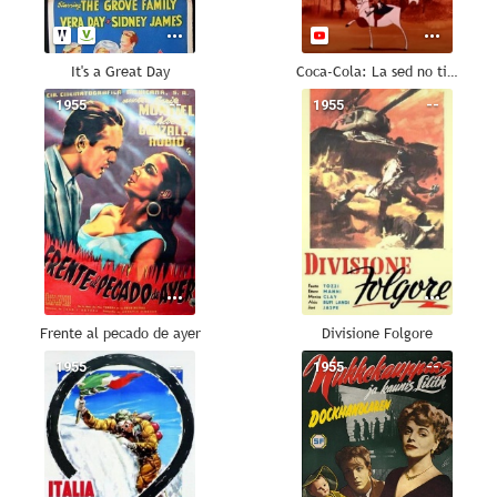
It's a Great Day
Coca-Cola: La sed no tiene estaciones
1955
--
1955
--
Frente al pecado de ayer
Divisione Folgore
1955
--
1955
--