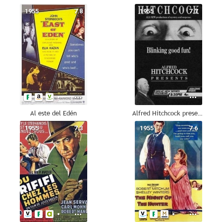
1955
7.8
1955
7.7
Al este del Edén
Alfred Hitchcock presenta (La hora de Alfred Hitchcock)
1955
7.3
1955
7.6