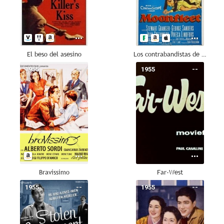
El beso del asesino
Los contrabandistas de Moonfleet
1955
--
1955
--
Bravissimo
Far-West
1955
--
1955
--