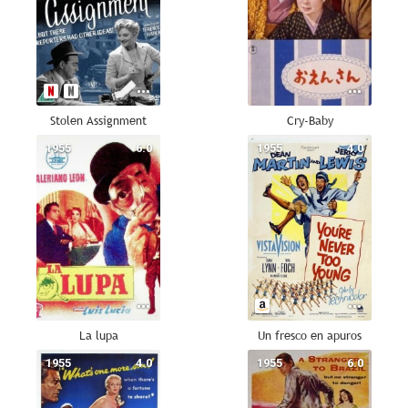
Stolen Assignment
Cry-Baby
1955
6.0
1955
4.0
La lupa
Un fresco en apuros
1955
4.0
1955
6.0