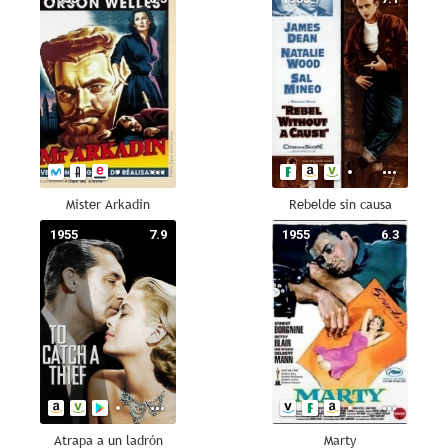
Mister Arkadin
Rebelde sin causa
1955
7.9
1955
6.3
Atrapa a un ladrón
Marty