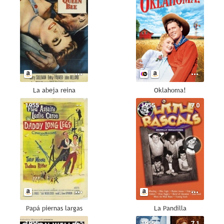
La abeja reina
Oklahoma!
1955
--
1955
7.0
Papá piernas largas
La Pandilla
1955
6.5
1955
7.1