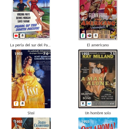
La perla del sur del Pacífico
El americano
1955
7.0
1955
7.5
Sissi
Un hombre solo
1955
--
1955
--