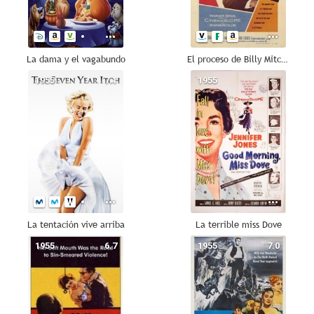
La dama y el vagabundo
El proceso de Billy Mitchell (Consejo de guerra)
1955
7.1
1955
--
La tentación vive arriba
La terrible miss Dove
1955
6.7
1955
7.0