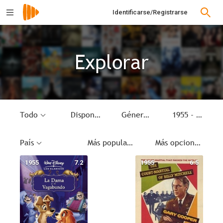
Identificarse/Registrarse
Explorar
Todo
Disponible
Género
1955 - 1955
País
Más populares
Más opciones
1955
7.2
1955
6.5