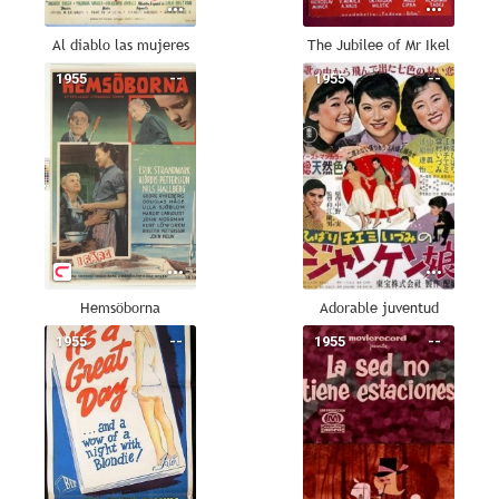
Al diablo las mujeres
The Jubilee of Mr Ikel
1955
--
1955
--
Hemsöborna
Adorable juventud
1955
--
1955
--