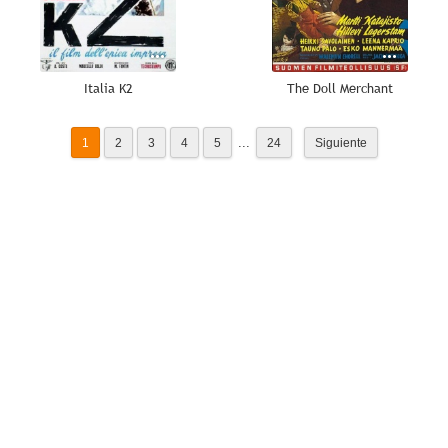
Italia K2
The Doll Merchant
...
1
2
3
4
5
24
Siguiente