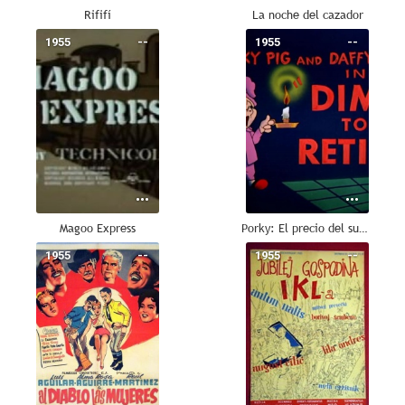
Rififí
La noche del cazador
1955
--
1955
--
Magoo Express
Porky: El precio del sueño
1955
--
1955
--