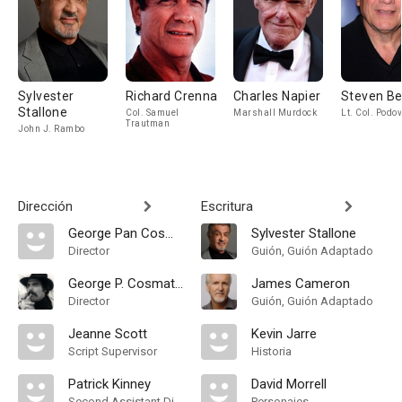
Sylvester
Richard Crenna
Charles Napier
Steven Be
Stallone
Col. Samuel
Marshall Murdock
Lt. Col. Podo
Trautman
John J. Rambo
Dirección
Escritura
George Pan Cosmatos
Sylvester Stallone
Director
Guión, Guión Adaptado
George P. Cosmatos
James Cameron
Director
Guión, Guión Adaptado
Jeanne Scott
Kevin Jarre
Script Supervisor
Historia
Patrick Kinney
David Morrell
Second Assistant Director
Personajes