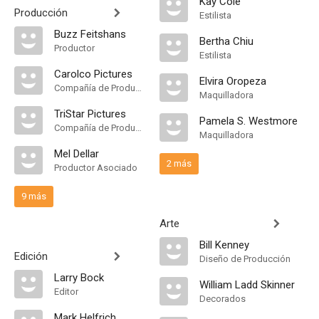
Kay Cole
Producción
Estilista
Buzz Feitshans
Bertha Chiu
Productor
Estilista
Carolco Pictures
Elvira Oropeza
Compañía de Produccion
Maquilladora
TriStar Pictures
Pamela S. Westmore
Compañía de Produccion
Maquilladora
Mel Dellar
2 más
Productor Asociado
9 más
Arte
Bill Kenney
Edición
Diseño de Producción
Larry Bock
William Ladd Skinner
Editor
Decorados
Mark Helfrich