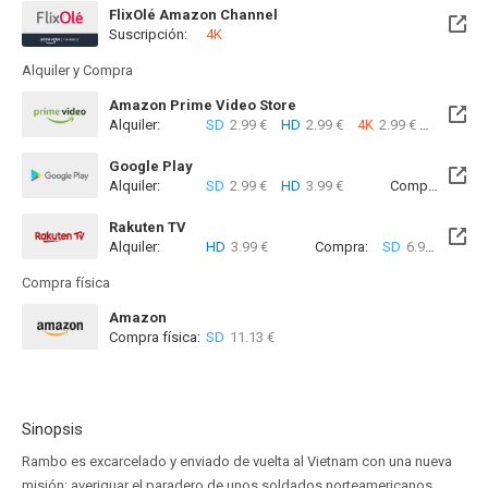
FlixOlé Amazon Channel
Suscripción:
4K
Alquiler y Compra
Amazon Prime Video Store
Alquiler:
SD
2.99 €
HD
2.99 €
4K
2.99 €
Com
Google Play
Alquiler:
SD
2.99 €
HD
3.99 €
Compra:
SD
5
Rakuten TV
Alquiler:
HD
3.99 €
Compra:
SD
6.99 €
HD
7
Compra física
Amazon
Compra física:
SD
11.13 €
Sinopsis
Rambo es excarcelado y enviado de vuelta al Vietnam con una nueva
misión: averiguar el paradero de unos soldados norteamericanos