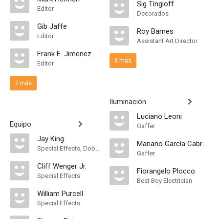
Sig Tingloff
Editor
Decorados
Gib Jaffe
Roy Barnes
Editor
Assistant Art Director
Frank E. Jimenez
3 más
Editor
7 más
Iluminación
Luciano Leoni
Equipo
Gaffer
Jay King
Mariano García Cabrera
Special Effects, Dobles
Gaffer
Cliff Wenger Jr.
Fiorangelo Plocco
Special Effects
Best Boy Electrician
William Purcell
Special Effects