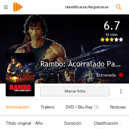
Identificarse/Registrarse
6.7
92 votos
Rambo: Acorralado Parte II (Rambo 2)
Estrenada
Marcar ficha
Información
Trailers
DVD / Blu-Ray
(3)
Noticias
Título original
Año
Duración
Clasificación por edades