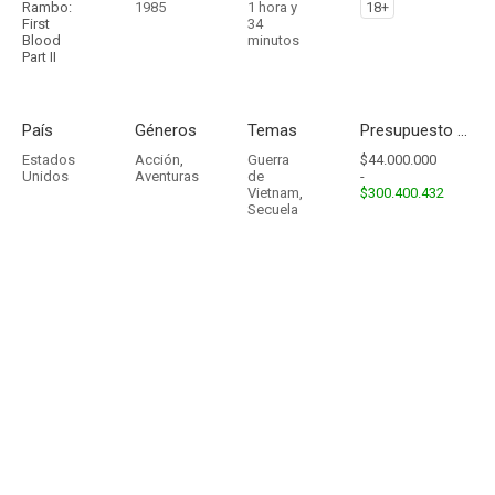
Rambo:
1985
1 hora y
18+
First
34
Blood
minutos
Part II
País
Géneros
Temas
Presupuesto - Ingresos
Estados
Acción
,
Guerra
$44.000.000
Unidos
Aventuras
de
-
Vietnam
,
$300.400.432
Secuela